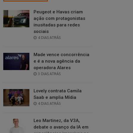
Peugeot e Havas criam
ação com protagonistas
inusitadas para redes
sociais
POSTED
4 DIAS ATRÁS
ON
Made vence concorrência
e é a nova agência da
operadora Alares
POSTED
3 DIAS ATRÁS
ON
Lovely contrata Camila
Saab e amplia Mídia
POSTED
4 DIAS ATRÁS
ON
Leo Martinez, da V3A,
debate o avanço da IA em