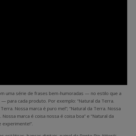
 com uma série de frases bem-humoradas — no estilo que a
o — para cada produto. Por exemplo: “Natural da Terra.
 Terra. Nossa marca é puro mel”; “Natural da Terra. Nossa
. Nossa marca é coisa nossa é coisa boa” e “Natural da
 experimente!”.
as estáticas, bancas digitais, painel da Ponte Rio-Niterói,