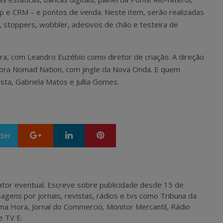
p e CRM – e pontos de venda. Neste item, serão realizadas
s, stoppers, wobbler, adesivos de chão e testeira de
eira, com Leandro Euzébio como diretor de criação. A direção
utora Nomad Nation, com jingle da Nova Onda. E quem
ista, Gabriela Matos e Jullia Gomes.
Google+
LinkedIn
Pinterest
tter
 e ator eventual. Escreve sobre publicidade desde 15 de
agens por jornais, revistas, rádios e tvs como Tribuna da
ma Hora, Jornal do Commercio, Monitor Mercantil, Rádio
e TV E.