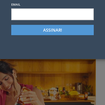
EMAIL
Google+
LinkedIn
Pinterest
tter