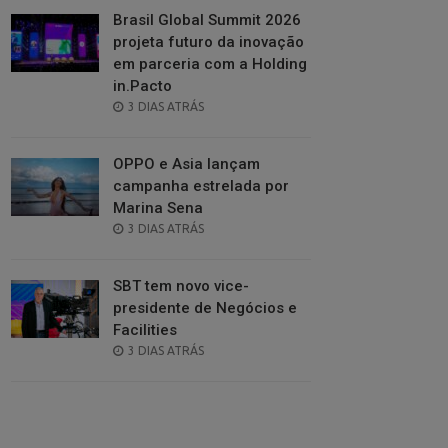
Brasil Global Summit 2026
projeta futuro da inovação
em parceria com a Holding
in.Pacto
POSTED
3 DIAS ATRÁS
ON
OPPO e Asia lançam
campanha estrelada por
Marina Sena
POSTED
3 DIAS ATRÁS
ON
SBT tem novo vice-
presidente de Negócios e
Facilities
POSTED
3 DIAS ATRÁS
ON