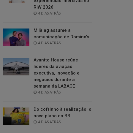
experiências imersivas no
RIW 2026
POSTED
4 DIAS ATRÁS
ON
Milà.ag assume a
comunicação de Domino’s
POSTED
4 DIAS ATRÁS
ON
Avantto House reúne
líderes da aviação
executiva, inovação e
negócios durante a
semana da LABACE
POSTED
4 DIAS ATRÁS
ON
Do cofrinho à realização: o
novo plano do BB
POSTED
4 DIAS ATRÁS
ON