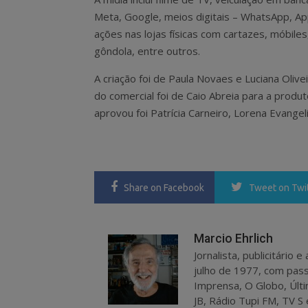
Meta, Google, meios digitais – WhatsApp, Ap
ações nas lojas físicas com cartazes, móbile
gôndola, entre outros.
A criação foi de Paula Novaes e Luciana Oliv
do comercial foi de Caio Abreia para a prod
aprovou foi Patrícia Carneiro, Lorena Evangel
Share
on Facebook
Tweet
on Twi
Marcio Ehrlich
Jornalista, publicitário
julho de 1977, com pass
Imprensa, O Globo, Últi
JB, Rádio Tupi FM, TV S 