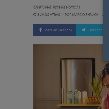
CAMPANHAS
ÚLTIMAS NOTÍCIAS
POSTED
3 ANOS ATRÁS
— POR
MARCIO EHRLICH
0
ON
Share
on Facebook
Tweet
on Twi