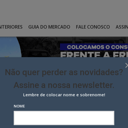
NTERIORES
GUIA DO MERCADO
FALE CONOSCO
ASSI
Não quer perder as novidades?
Assine a nossa newsletter.
Lembre de colocar nome e sobrenome!
ROMOVER A LINHA DE PRODUTOS “NATURAL DA TERRA”
NOME
er a linha de produtos “Natural