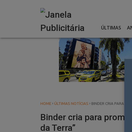
Skip
to
content
ÚLTIMAS
A
›
›
HOME
ÚLTIMAS NOTÍCIAS
BINDER CRIA PARA P
Binder cria para promov
da Terra”