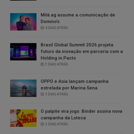
ON
Milà.ag assume a comunicação de
Domino’s
POSTED
4 DIAS ATRÁS
ON
Brasil Global Summit 2026 projeta
futuro da inovação em parceria com a
Holding in.Pacto
POSTED
3 DIAS ATRÁS
ON
OPPO e Asia lançam campanha
estrelada por Marina Sena
POSTED
3 DIAS ATRÁS
ON
O palpite vira jogo: Binder assina nova
campanha da Loteca
POSTED
3 DIAS ATRÁS
ON