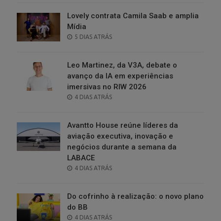
Lovely contrata Camila Saab e amplia
Mídia
POSTED
5 DIAS ATRÁS
ON
Leo Martinez, da V3A, debate o
avanço da IA em experiências
imersivas no RIW 2026
POSTED
4 DIAS ATRÁS
ON
Avantto House reúne líderes da
aviação executiva, inovação e
negócios durante a semana da
LABACE
POSTED
4 DIAS ATRÁS
ON
Do cofrinho à realização: o novo plano
do BB
POSTED
4 DIAS ATRÁS