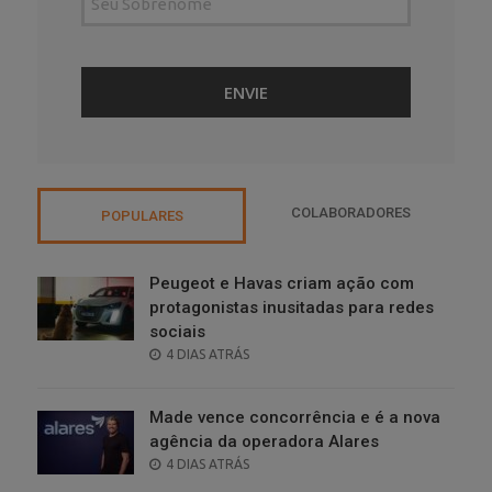
COLABORADORES
POPULARES
Peugeot e Havas criam ação com
protagonistas inusitadas para redes
sociais
POSTED
4 DIAS ATRÁS
ON
Made vence concorrência e é a nova
agência da operadora Alares
POSTED
4 DIAS ATRÁS
ON