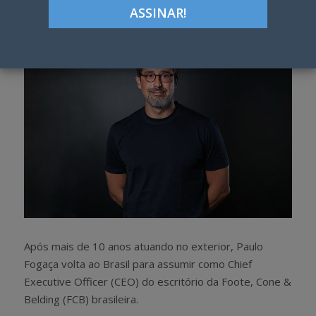
h
w
a
e
r
e
e
t
Após mais de 10 anos atuando no exterior, Paulo
Fogaça volta ao Brasil para assumir como Chief
Executive Officer (CEO) do escritório da Foote, Cone &
Belding (FCB) brasileira.