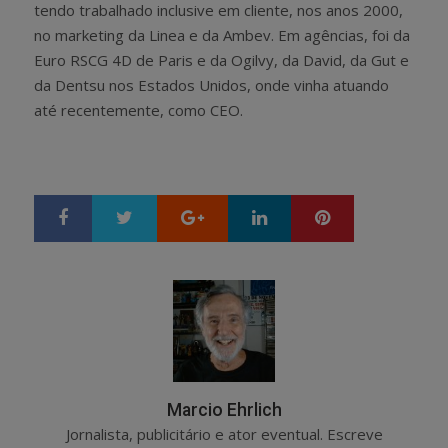
tendo trabalhado inclusive em cliente, nos anos 2000,
no marketing da Linea e da Ambev. Em agências, foi da
Euro RSCG 4D de Paris e da Ogilvy, da David, da Gut e
da Dentsu nos Estados Unidos, onde vinha atuando
até recentemente, como CEO.
Google+
LinkedIn
Pinterest
S
T
h
w
a
e
r
e
e
t
Marcio Ehrlich
Jornalista, publicitário e ator eventual. Escreve