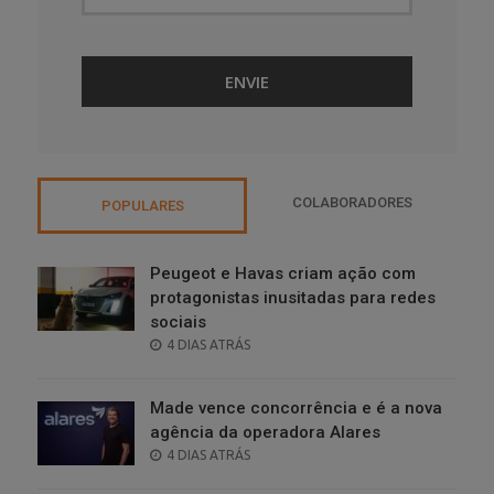
COLABORADORES
POPULARES
Peugeot e Havas criam ação com
protagonistas inusitadas para redes
sociais
POSTED
4 DIAS ATRÁS
ON
Made vence concorrência e é a nova
agência da operadora Alares
POSTED
4 DIAS ATRÁS
ON