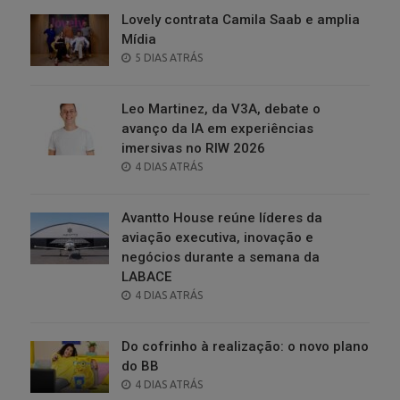
Lovely contrata Camila Saab e amplia
Mídia
POSTED
5 DIAS ATRÁS
ON
Leo Martinez, da V3A, debate o
avanço da IA em experiências
imersivas no RIW 2026
POSTED
4 DIAS ATRÁS
ON
Avantto House reúne líderes da
aviação executiva, inovação e
negócios durante a semana da
LABACE
POSTED
4 DIAS ATRÁS
ON
Do cofrinho à realização: o novo plano
do BB
POSTED
4 DIAS ATRÁS