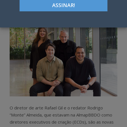
Google+
LinkedIn
Pinterest
S
T
h
w
a
e
r
e
e
t
O diretor de arte Rafael Gil e o redator Rodrigo
“Monte” Almeida, que estavam na AlmapBBDO como
diretores executivos de criação (ECDs), são as novas