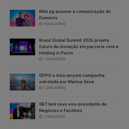
ON
Milà.ag assume a comunicação de
Domino’s
POSTED
4 DIAS ATRÁS
ON
Brasil Global Summit 2026 projeta
futuro da inovação em parceria com a
Holding in.Pacto
POSTED
3 DIAS ATRÁS
ON
OPPO e Asia lançam campanha
estrelada por Marina Sena
POSTED
3 DIAS ATRÁS
ON
SBT tem novo vice-presidente de
Negócios e Facilities
POSTED
3 DIAS ATRÁS
ON