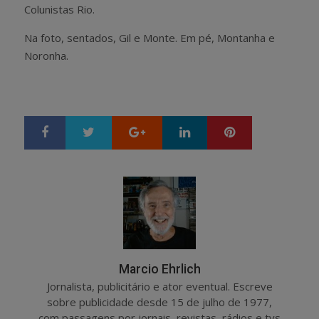
Colunistas Rio.
Na foto, sentados, Gil e Monte. Em pé, Montanha e
Noronha.
Google+
LinkedIn
Pinterest
S
T
h
w
a
e
r
e
e
t
Marcio Ehrlich
Jornalista, publicitário e ator eventual. Escreve
sobre publicidade desde 15 de julho de 1977,
com passagens por jornais, revistas, rádios e tvs