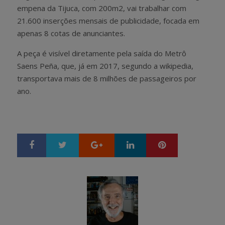
empena da Tijuca, com 200m2, vai trabalhar com
21.600 inserções mensais de publicidade, focada em
apenas 8 cotas de anunciantes.
A peça é visível diretamente pela saída do Metrô
Saens Peña, que, já em 2017, segundo a wikipedia,
transportava mais de 8 milhões de passageiros por
ano.
Google+
LinkedIn
Pinterest
S
T
h
w
a
e
r
e
e
t