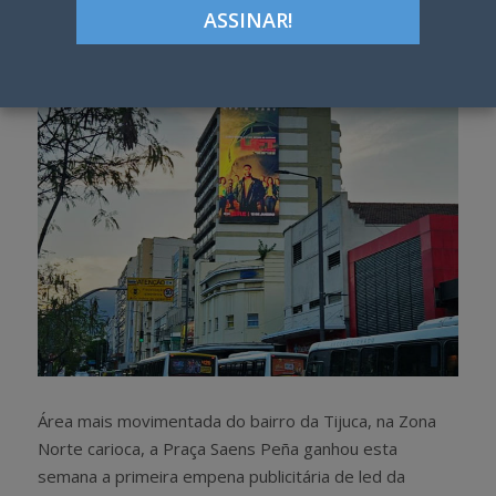
Google+
LinkedIn
Pinterest
S
T
h
w
a
e
r
e
e
t
Área mais movimentada do bairro da Tijuca, na Zona
Norte carioca, a Praça Saens Peña ganhou esta
semana a primeira empena publicitária de led da