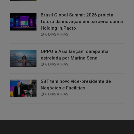
ON
Brasil Global Summit 2026 projeta
futuro da inovação em parceria com a
Holding in.Pacto
POSTED
6 DIAS ATRÁS
ON
OPPO e Asia lançam campanha
estrelada por Marina Sena
POSTED
6 DIAS ATRÁS
ON
SBT tem novo vice-presidente de
Negócios e Facilities
POSTED
6 DIAS ATRÁS
ON