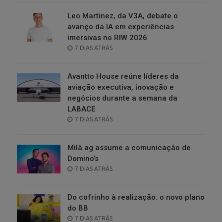
Leo Martinez, da V3A, debate o
avanço da IA em experiências
imersivas no RIW 2026
POSTED
7 DIAS ATRÁS
ON
Avantto House reúne líderes da
aviação executiva, inovação e
negócios durante a semana da
LABACE
POSTED
7 DIAS ATRÁS
ON
Milà.ag assume a comunicação de
Domino’s
POSTED
7 DIAS ATRÁS
ON
Do cofrinho à realização: o novo plano
do BB
POSTED
7 DIAS ATRÁS