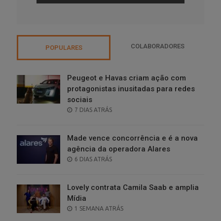
COLABORADORES
POPULARES
Peugeot e Havas criam ação com
protagonistas inusitadas para redes
sociais
POSTED
7 DIAS ATRÁS
ON
Made vence concorrência e é a nova
agência da operadora Alares
POSTED
6 DIAS ATRÁS
ON
Lovely contrata Camila Saab e amplia
Mídia
POSTED
1 SEMANA ATRÁS
ON