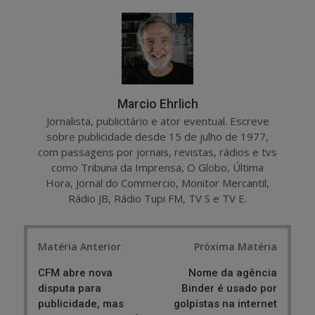
r
e
e
t
Marcio Ehrlich
Jornalista, publicitário e ator eventual. Escreve
sobre publicidade desde 15 de julho de 1977,
com passagens por jornais, revistas, rádios e tvs
como Tribuna da Imprensa, O Globo, Última
Hora, Jornal do Commercio, Monitor Mercantil,
Rádio JB, Rádio Tupi FM, TV S e TV E.
Post
Matéria Anterior
Próxima Matéria
navigation
CFM abre nova
Nome da agência
disputa para
Binder é usado por
publicidade, mas
golpistas na internet