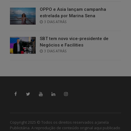
OPPO e Asia lançam campanha
estrelada por Marina Sena
POSTED
3 DIAS ATRÁS
ON
SBT tem novo vice-presidente de
Negócios e Facilities
POSTED
3 DIAS ATRÁS
ON
Copyright 2025 © Todos os direitos reservados a Janela
Publicitária. A reprodução de conteúdo original aqui publicado