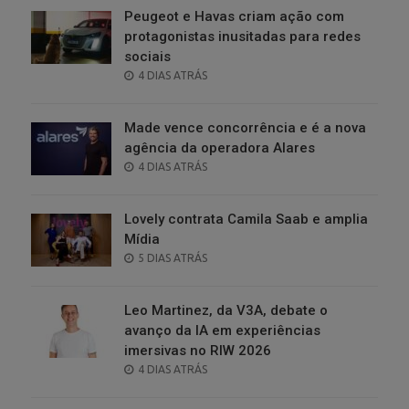
Peugeot e Havas criam ação com
protagonistas inusitadas para redes
sociais
POSTED
4 DIAS ATRÁS
ON
Made vence concorrência e é a nova
agência da operadora Alares
POSTED
4 DIAS ATRÁS
ON
Lovely contrata Camila Saab e amplia
Mídia
POSTED
5 DIAS ATRÁS
ON
Leo Martinez, da V3A, debate o
avanço da IA em experiências
imersivas no RIW 2026
POSTED
4 DIAS ATRÁS
ON