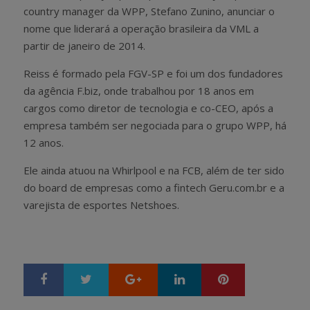
country manager da WPP, Stefano Zunino, anunciar o
nome que liderará a operação brasileira da VML a
partir de janeiro de 2014.
Reiss é formado pela FGV-SP e foi um dos fundadores
da agência F.biz, onde trabalhou por 18 anos em
cargos como diretor de tecnologia e co-CEO, após a
empresa também ser negociada para o grupo WPP, há
12 anos.
Ele ainda atuou na Whirlpool e na FCB, além de ter sido
do board de empresas como a fintech Geru.com.br e a
varejista de esportes Netshoes.
Google+
LinkedIn
Pinterest
S
T
h
w
a
e