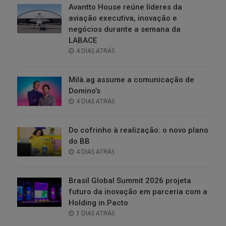
Avantto House reúne líderes da
aviação executiva, inovação e
negócios durante a semana da
LABACE
POSTED
4 DIAS ATRÁS
ON
Milà.ag assume a comunicação de
Domino’s
POSTED
4 DIAS ATRÁS
ON
Do cofrinho à realização: o novo plano
do BB
POSTED
4 DIAS ATRÁS
ON
Brasil Global Summit 2026 projeta
futuro da inovação em parceria com a
Holding in.Pacto
POSTED
3 DIAS ATRÁS
ON