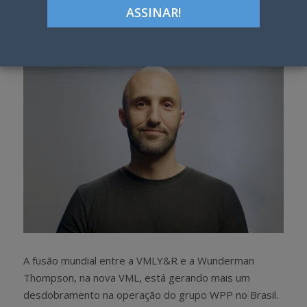
Google+
LinkedIn
Pinterest
S
T
h
w
a
e
r
e
e
t
A fusão mundial entre a VMLY&R e a Wunderman
Thompson, na nova VML, está gerando mais um
desdobramento na operação do grupo WPP no Brasil.