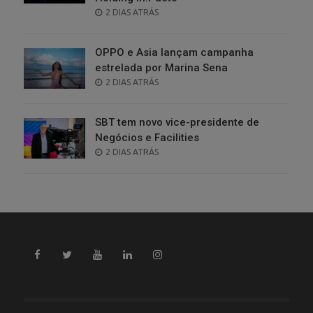
POSTED
2 DIAS ATRÁS
ON
OPPO e Asia lançam campanha
estrelada por Marina Sena
POSTED
2 DIAS ATRÁS
ON
SBT tem novo vice-presidente de
Negócios e Facilities
POSTED
2 DIAS ATRÁS
ON