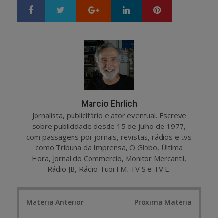
Google+
LinkedIn
Pinterest
S
T
h
w
a
e
r
e
e
t
Marcio Ehrlich
Jornalista, publicitário e ator eventual. Escreve
sobre publicidade desde 15 de julho de 1977,
com passagens por jornais, revistas, rádios e tvs
como Tribuna da Imprensa, O Globo, Última
Hora, Jornal do Commercio, Monitor Mercantil,
Rádio JB, Rádio Tupi FM, TV S e TV E.
Post
Matéria Anterior
Próxima Matéria
navigation