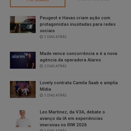
Peugeot e Havas criam ação com
protagonistas inusitadas para redes
sociais
POSTED
3 DIAS ATRÁS
ON
Made vence concorrência e é a nova
agência da operadora Alares
POSTED
2 DIAS ATRÁS
ON
Lovely contrata Camila Saab e amplia
Mídia
POSTED
3 DIAS ATRÁS
ON
Leo Martinez, da V3A, debate o
avanço da IA em experiências
imersivas no RIW 2026
POSTED
3 DIAS ATRÁS