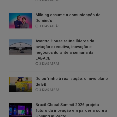
ON
Milà.ag assume a comunicação de
Domino’s
POSTED
3 DIAS ATRÁS
ON
Avantto House reúne líderes da
aviação executiva, inovação e
negócios durante a semana da
LABACE
POSTED
3 DIAS ATRÁS
ON
Do cofrinho à realização: o novo plano
do BB
POSTED
3 DIAS ATRÁS
ON
Brasil Global Summit 2026 projeta
futuro da inovação em parceria com a
Holding in.Pacto