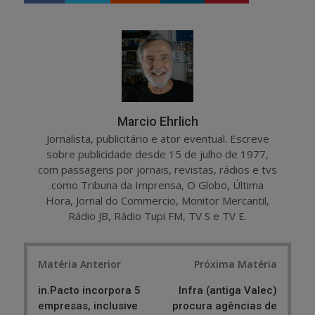
a
e
r
e
e
t
Marcio Ehrlich
Jornalista, publicitário e ator eventual. Escreve
sobre publicidade desde 15 de julho de 1977,
com passagens por jornais, revistas, rádios e tvs
como Tribuna da Imprensa, O Globo, Última
Hora, Jornal do Commercio, Monitor Mercantil,
Rádio JB, Rádio Tupi FM, TV S e TV E.
Post
Matéria Anterior
Próxima Matéria
navigation
in.Pacto incorpora 5
Infra (antiga Valec)
empresas, inclusive
procura agências de