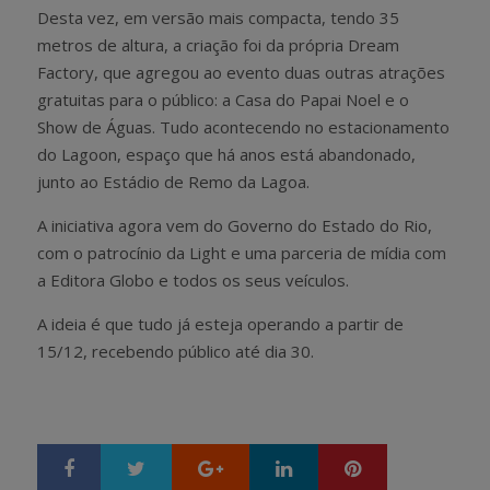
Desta vez, em versão mais compacta, tendo 35
metros de altura, a criação foi da própria Dream
Factory, que agregou ao evento duas outras atrações
gratuitas para o público: a Casa do Papai Noel e o
Show de Águas. Tudo acontecendo no estacionamento
do Lagoon, espaço que há anos está abandonado,
junto ao Estádio de Remo da Lagoa.
A iniciativa agora vem do Governo do Estado do Rio,
com o patrocínio da Light e uma parceria de mídia com
a Editora Globo e todos os seus veículos.
A ideia é que tudo já esteja operando a partir de
15/12, recebendo público até dia 30.
Google+
LinkedIn
Pinterest
S
T
h
w