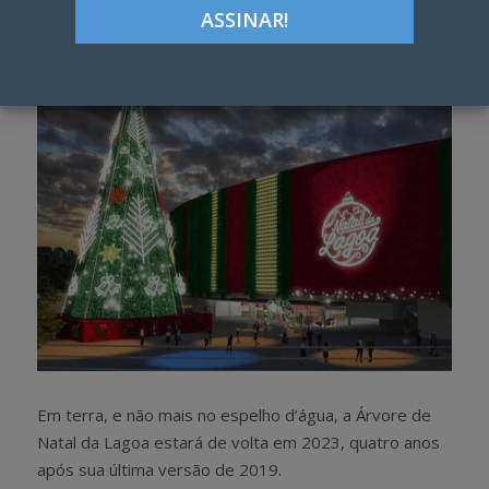
Google+
LinkedIn
Pinterest
S
T
h
w
a
e
r
e
e
t
Em terra, e não mais no espelho d’água, a Árvore de
Natal da Lagoa estará de volta em 2023, quatro anos
após sua última versão de 2019.