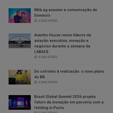
ON
Milà.ag assume a comunicação de
Domino’s
POSTED
4 DIAS ATRÁS
ON
Avantto House reúne líderes da
aviação executiva, inovação e
negócios durante a semana da
LABACE
POSTED
4 DIAS ATRÁS
ON
Do cofrinho à realização: o novo plano
do BB
POSTED
4 DIAS ATRÁS
ON
Brasil Global Summit 2026 projeta
futuro da inovação em parceria com a
Holding in.Pacto
POSTED
3 DIAS ATRÁS