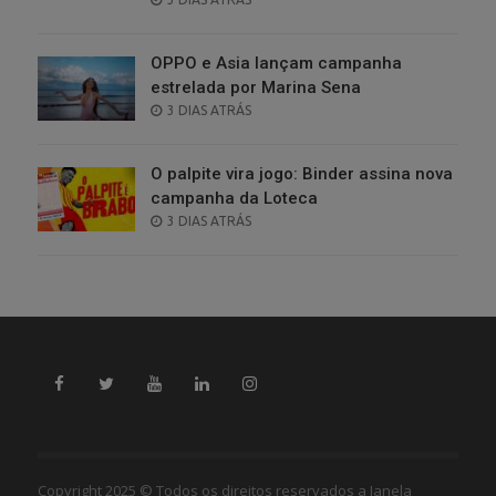
ON
OPPO e Asia lançam campanha
estrelada por Marina Sena
POSTED
3 DIAS ATRÁS
ON
O palpite vira jogo: Binder assina nova
campanha da Loteca
POSTED
3 DIAS ATRÁS
ON
Copyright 2025 © Todos os direitos reservados a Janela