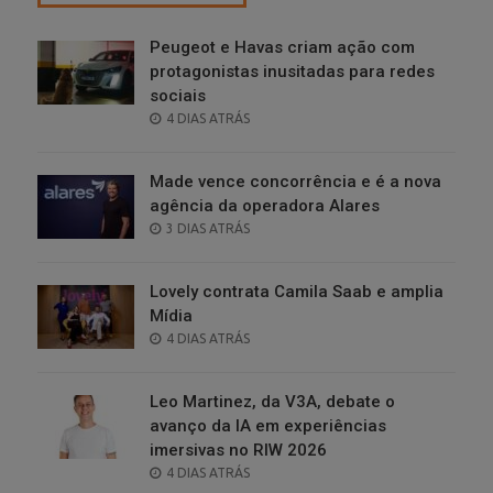
Peugeot e Havas criam ação com
protagonistas inusitadas para redes
sociais
POSTED
4 DIAS ATRÁS
ON
Made vence concorrência e é a nova
agência da operadora Alares
POSTED
3 DIAS ATRÁS
ON
Lovely contrata Camila Saab e amplia
Mídia
POSTED
4 DIAS ATRÁS
ON
Leo Martinez, da V3A, debate o
avanço da IA em experiências
imersivas no RIW 2026
POSTED
4 DIAS ATRÁS