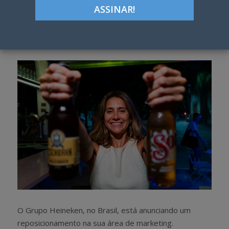
ON
Google+
LinkedIn
Pinterest
S
T
h
w
a
e
r
e
e
t
O Grupo Heineken, no Brasil, está anunciando um
reposicionamento na sua área de marketing.