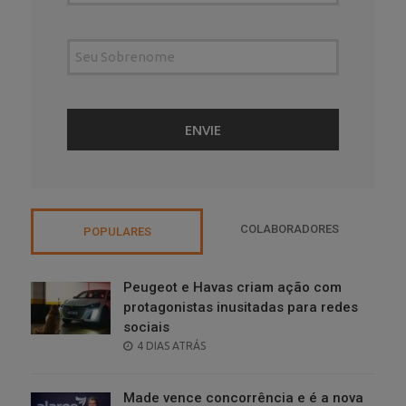
COLABORADORES
POPULARES
Peugeot e Havas criam ação com
protagonistas inusitadas para redes
sociais
POSTED
4 DIAS ATRÁS
ON
Made vence concorrência e é a nova