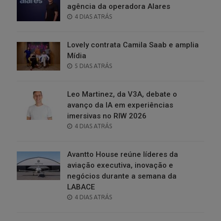
agência da operadora Alares
POSTED
4 DIAS ATRÁS
ON
Lovely contrata Camila Saab e amplia
Mídia
POSTED
5 DIAS ATRÁS
ON
Leo Martinez, da V3A, debate o
avanço da IA em experiências
imersivas no RIW 2026
POSTED
4 DIAS ATRÁS
ON
Avantto House reúne líderes da
aviação executiva, inovação e
negócios durante a semana da
LABACE
POSTED
4 DIAS ATRÁS
ON