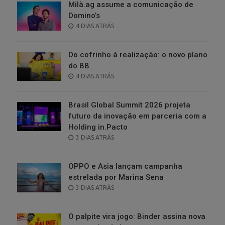
Milà.ag assume a comunicação de
Domino’s
POSTED
4 DIAS ATRÁS
ON
Do cofrinho à realização: o novo plano
do BB
POSTED
4 DIAS ATRÁS
ON
Brasil Global Summit 2026 projeta
futuro da inovação em parceria com a
Holding in.Pacto
POSTED
3 DIAS ATRÁS
ON
OPPO e Asia lançam campanha
estrelada por Marina Sena
POSTED
3 DIAS ATRÁS
ON
O palpite vira jogo: Binder assina nova