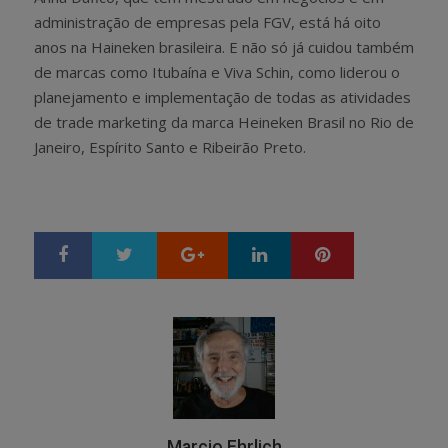
administração de empresas pela FGV, está há oito
anos na Haineken brasileira. E não só já cuidou também
de marcas como Itubaína e Viva Schin, como liderou o
planejamento e implementação de todas as atividades
de trade marketing da marca Heineken Brasil no Rio de
Janeiro, Espírito Santo e Ribeirão Preto.
Google+
LinkedIn
Pinterest
S
T
h
w
a
e
r
e
e
t
Marcio Ehrlich