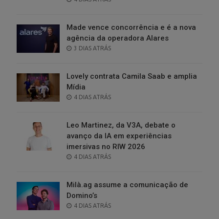
ON
Made vence concorrência e é a nova
agência da operadora Alares
POSTED
3 DIAS ATRÁS
ON
Lovely contrata Camila Saab e amplia
Mídia
POSTED
4 DIAS ATRÁS
ON
Leo Martinez, da V3A, debate o
avanço da IA em experiências
imersivas no RIW 2026
POSTED
4 DIAS ATRÁS
ON
Milà.ag assume a comunicação de
Domino’s
POSTED
4 DIAS ATRÁS
ON