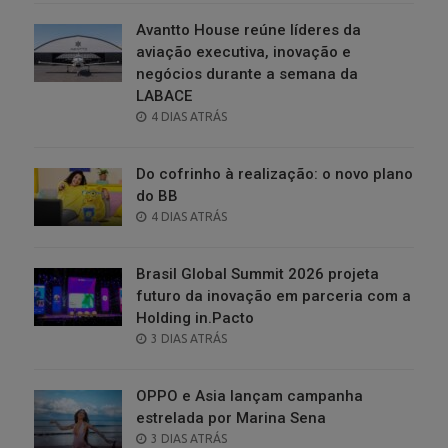
Avantto House reúne líderes da
aviação executiva, inovação e
negócios durante a semana da
LABACE
POSTED
4 DIAS ATRÁS
ON
Do cofrinho à realização: o novo plano
do BB
POSTED
4 DIAS ATRÁS
ON
Brasil Global Summit 2026 projeta
futuro da inovação em parceria com a
Holding in.Pacto
POSTED
3 DIAS ATRÁS
ON
OPPO e Asia lançam campanha
estrelada por Marina Sena
POSTED
3 DIAS ATRÁS