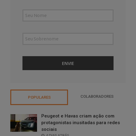
COLABORADORES
POPULARES
Peugeot e Havas criam ação com
protagonistas inusitadas para redes
sociais
POSTED
4 DIAS ATRÁS