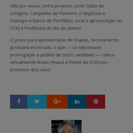
Não por acaso, entre projetos como Clube de
Estágios, Campanha de Fomento a Negócios e
Startups e Banco de Portfólios, está a aproximação do
CCRJ à Prefeitura do Rio de Janeiro.
O prazo para apresentação de chapas, teoricamente,
já estaria encerrado, o que — se não houver
prorrogação a pedido de outro candidato — coloca
virtualmente Bruno Pinaud à frente do CCRJ nos
próximos dois anos.
Google+
LinkedIn
Pinterest
S
T
h
w
a
e
r
e
e
t