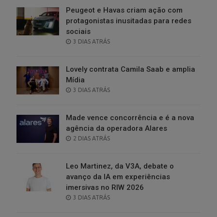
Peugeot e Havas criam ação com
protagonistas inusitadas para redes
sociais
POSTED
3 DIAS ATRÁS
ON
Lovely contrata Camila Saab e amplia
Mídia
POSTED
3 DIAS ATRÁS
ON
Made vence concorrência e é a nova
agência da operadora Alares
POSTED
2 DIAS ATRÁS
ON
Leo Martinez, da V3A, debate o
avanço da IA em experiências
imersivas no RIW 2026
POSTED
3 DIAS ATRÁS
ON