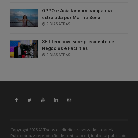
OPPO e Asia lançam campanha
estrelada por Marina Sena
POSTED
2 DIAS ATRÁS
ON
SBT tem novo vice-presidente de
Negócios e Facilities
POSTED
2 DIAS ATRÁS
ON
Copyright 2025 © Todos os direitos reservados a Janela
Publicitária. A reprodução de conteúdo original aqui publicado