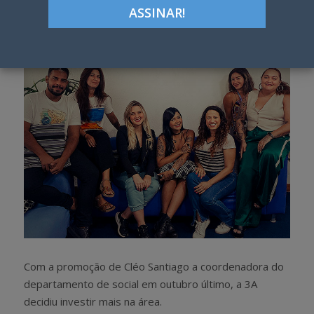
Google+
LinkedIn
Pinterest
S
T
h
w
a
e
r
e
e
t
Com a promoção de Cléo Santiago a coordenadora do
departamento de social em outubro último, a 3A
decidiu investir mais na área.