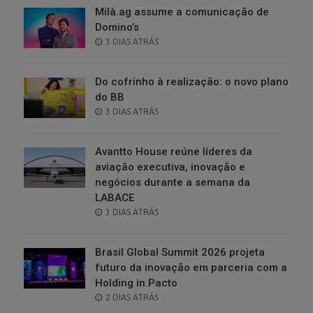
Milà.ag assume a comunicação de
Domino’s
POSTED
3 DIAS ATRÁS
ON
Do cofrinho à realização: o novo plano
do BB
POSTED
3 DIAS ATRÁS
ON
Avantto House reúne líderes da
aviação executiva, inovação e
negócios durante a semana da
LABACE
POSTED
3 DIAS ATRÁS
ON
Brasil Global Summit 2026 projeta
futuro da inovação em parceria com a
Holding in.Pacto
POSTED
2 DIAS ATRÁS
ON