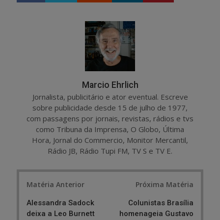
a
e
r
e
e
t
Marcio Ehrlich
Jornalista, publicitário e ator eventual. Escreve
sobre publicidade desde 15 de julho de 1977,
com passagens por jornais, revistas, rádios e tvs
como Tribuna da Imprensa, O Globo, Última
Hora, Jornal do Commercio, Monitor Mercantil,
Rádio JB, Rádio Tupi FM, TV S e TV E.
Post
Matéria Anterior
Próxima Matéria
navigation
Alessandra Sadock
Colunistas Brasília
deixa a Leo Burnett
homenageia Gustavo