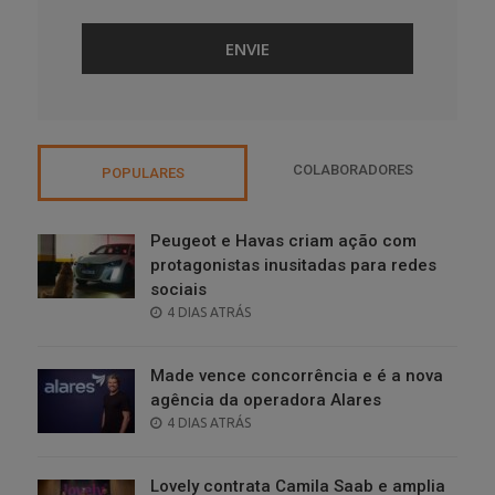
COLABORADORES
POPULARES
Peugeot e Havas criam ação com
protagonistas inusitadas para redes
sociais
POSTED
4 DIAS ATRÁS
ON
Made vence concorrência e é a nova
agência da operadora Alares
POSTED
4 DIAS ATRÁS
ON
Lovely contrata Camila Saab e amplia