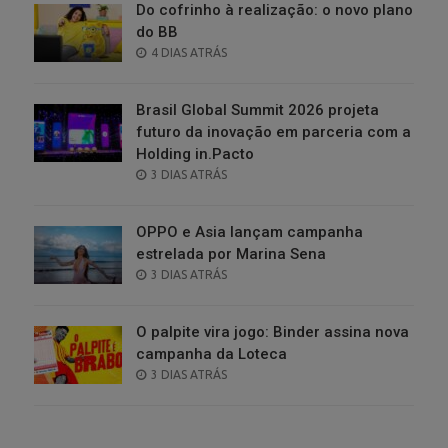
Do cofrinho à realização: o novo plano
do BB
POSTED
4 DIAS ATRÁS
ON
Brasil Global Summit 2026 projeta
futuro da inovação em parceria com a
Holding in.Pacto
POSTED
3 DIAS ATRÁS
ON
OPPO e Asia lançam campanha
estrelada por Marina Sena
POSTED
3 DIAS ATRÁS
ON
O palpite vira jogo: Binder assina nova
campanha da Loteca
POSTED
3 DIAS ATRÁS
ON