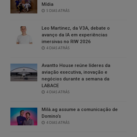
Mídia
POSTED
5 DIAS ATRÁS
ON
Leo Martinez, da V3A, debate o
avanço da IA em experiências
imersivas no RIW 2026
POSTED
4 DIAS ATRÁS
ON
Avantto House reúne líderes da
aviação executiva, inovação e
negócios durante a semana da
LABACE
POSTED
4 DIAS ATRÁS
ON
Milà.ag assume a comunicação de
Domino’s
POSTED
4 DIAS ATRÁS
ON