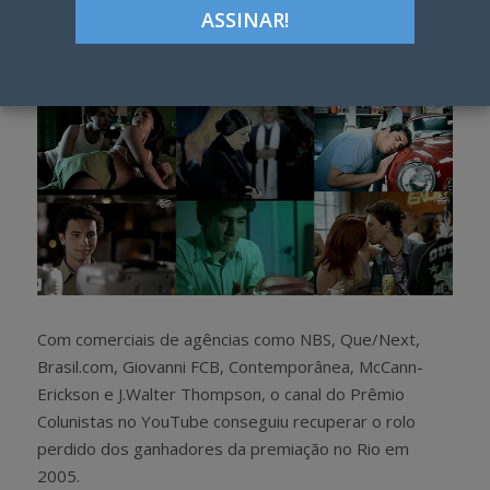
Google+
LinkedIn
Pinterest
S
T
h
w
a
e
r
e
e
t
Com comerciais de agências como NBS, Que/Next,
Brasil.com, Giovanni FCB, Contemporânea, McCann-
Erickson e J.Walter Thompson, o canal do Prêmio
Colunistas no YouTube conseguiu recuperar o rolo
perdido dos ganhadores da premiação no Rio em
2005.