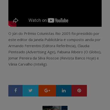
O júri do Prêmio Colunistas Rio 2005 foi presidido por
este editor da Janela Publicitária e composto ainda por
Armando Ferrentini (Editora Referência), Claudia
Penteado (Advertising Age), Fabiana Ribeiro (O Globo),
Jomar Pereira da Silva Roscoe (Revista Banco Hoje) e
Vânia Carvalho (Intelig).
Google+
LinkedIn
Pinterest
S
T
h
w
a
e
r
e