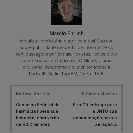
e
t
Marcio Ehrlich
Jornalista, publicitário e ator eventual. Escreve
sobre publicidade desde 15 de julho de 1977,
com passagens por jornais, revistas, rádios e tvs
como Tribuna da Imprensa, O Globo, Última
Hora, Jornal do Commercio, Monitor Mercantil,
Rádio JB, Rádio Tupi FM, TV S e TV E.
Post
Matéria Anterior
Próxima Matéria
navigation
Conselho Federal de
FreeCô entrega para
Farmácia libera sua
a JNTO sua
licitação, com verba
comunicação para a
de R$ 2 milhões
Geração Z