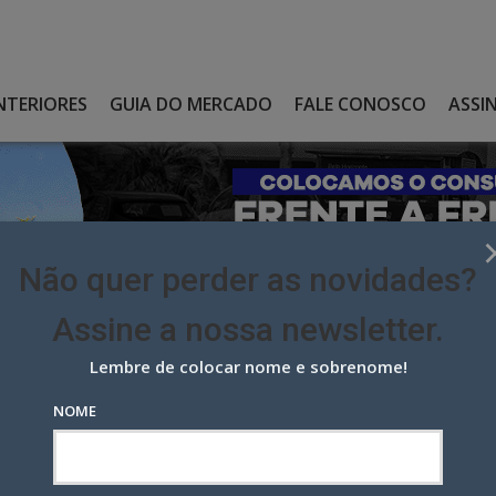
NTERIORES
GUIA DO MERCADO
FALE CONOSCO
ASSI
Não quer perder as novidades?
Assine a nossa newsletter.
Lembre de colocar nome e sobrenome!
AZ CAMPANHA CONTRA O ABUSO INFANTIL COM CRIAÇÃO DA
NOME
campanha contra o abuso