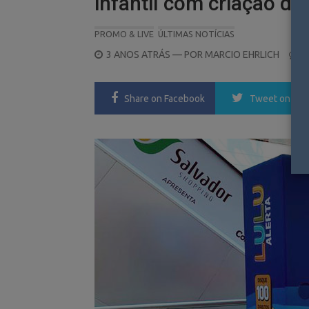
infantil com criação da
PROMO & LIVE
ÚLTIMAS NOTÍCIAS
POSTED
3 ANOS ATRÁS
— POR
MARCIO EHRLICH
0
ON
Share
on Facebook
Tweet
on Twi