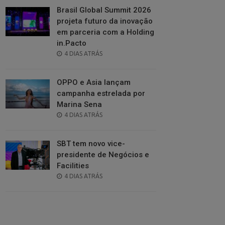
Brasil Global Summit 2026
projeta futuro da inovação
em parceria com a Holding
in.Pacto
POSTED
4 DIAS ATRÁS
ON
OPPO e Asia lançam
campanha estrelada por
Marina Sena
POSTED
4 DIAS ATRÁS
ON
SBT tem novo vice-
presidente de Negócios e
Facilities
POSTED
4 DIAS ATRÁS
ON