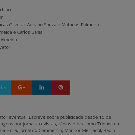
hiori
in
Lucas Oliveira, Adriano Souza e Matheus Palmeira
lmeida e Carlos Bahia
a Almeida
vatori
Google+
LinkedIn
Pinterest
tter
 e ator eventual. Escreve sobre publicidade desde 15 de
agens por jornais, revistas, rádios e tvs como Tribuna da
ma Hora, Jornal do Commercio, Monitor Mercantil, Rádio