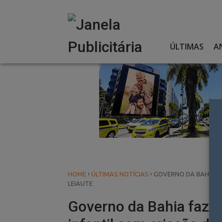
Skip
to
content
ÚLTIMAS
A
›
›
HOME
ÚLTIMAS NOTÍCIAS
GOVERNO DA BAHIA F
LEIAUTE
Governo da Bahia faz 