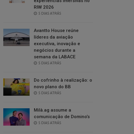
experiências imersivas no
RIW 2026
POSTED
5 DIAS ATRÁS
ON
Avantto House reúne
líderes da aviação
executiva, inovação e
negócios durante a
semana da LABACE
POSTED
5 DIAS ATRÁS
ON
Do cofrinho à realização: o
novo plano do BB
POSTED
5 DIAS ATRÁS
ON
Milà.ag assume a
comunicação de Domino’s
POSTED
5 DIAS ATRÁS
ON