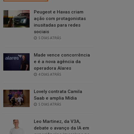
Peugeot e Havas criam
ação com protagonistas
inusitadas para redes
sociais
POSTED
5 DIAS ATRÁS
ON
Made vence concorrência
e é a nova agência da
operadora Alares
POSTED
4 DIAS ATRÁS
ON
Lovely contrata Camila
Saab e amplia Mídia
POSTED
5 DIAS ATRÁS
ON
Leo Martinez, da V3A,
debate o avanço da IA em