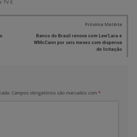
e TV E.
Próxima Matéria
go
Banco do Brasil renova com Lew’Lara e
WMcCann por seis meses com dispensa
de licitação
cado.
Campos obrigatórios são marcados com
*