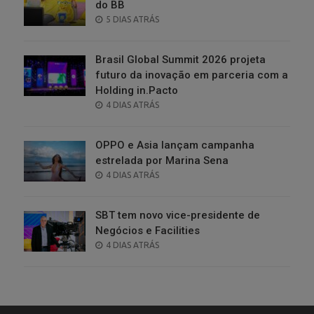
do BB
POSTED
5 DIAS ATRÁS
ON
Brasil Global Summit 2026 projeta
futuro da inovação em parceria com a
Holding in.Pacto
POSTED
4 DIAS ATRÁS
ON
OPPO e Asia lançam campanha
estrelada por Marina Sena
POSTED
4 DIAS ATRÁS
ON
SBT tem novo vice-presidente de
Negócios e Facilities
POSTED
4 DIAS ATRÁS
ON