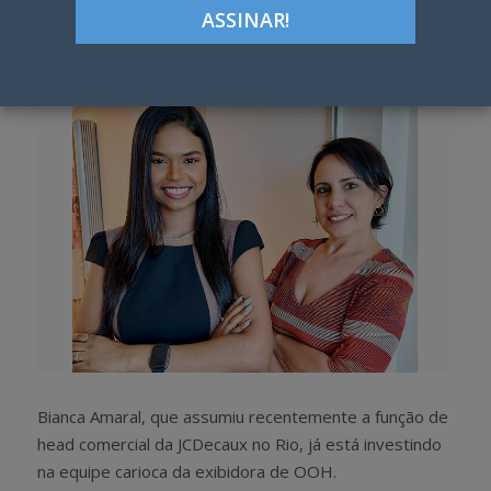
Google+
LinkedIn
Pinterest
S
T
h
w
a
e
r
e
e
t
Bianca Amaral, que assumiu recentemente a função de
head comercial da JCDecaux no Rio, já está investindo
na equipe carioca da exibidora de OOH.