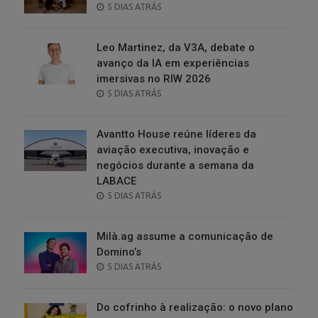
POSTED
5 DIAS ATRÁS
ON
Leo Martinez, da V3A, debate o
avanço da IA em experiências
imersivas no RIW 2026
POSTED
5 DIAS ATRÁS
ON
Avantto House reúne líderes da
aviação executiva, inovação e
negócios durante a semana da
LABACE
POSTED
5 DIAS ATRÁS
ON
Milà.ag assume a comunicação de
Domino’s
POSTED
5 DIAS ATRÁS
ON
Do cofrinho à realização: o novo plano