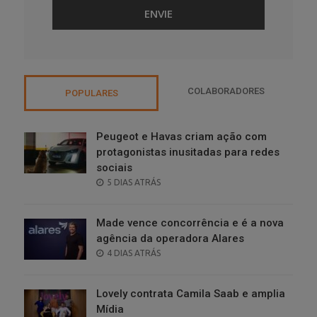
COLABORADORES
POPULARES
Peugeot e Havas criam ação com
protagonistas inusitadas para redes
sociais
POSTED
5 DIAS ATRÁS
ON
Made vence concorrência e é a nova
agência da operadora Alares
POSTED
4 DIAS ATRÁS
ON
Lovely contrata Camila Saab e amplia
Mídia