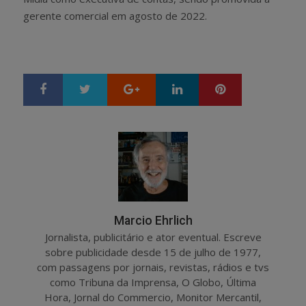
gerente comercial em agosto de 2022.
Google+
LinkedIn
Pinterest
S
T
h
w
a
e
r
e
e
t
Marcio Ehrlich
Jornalista, publicitário e ator eventual. Escreve
sobre publicidade desde 15 de julho de 1977,
com passagens por jornais, revistas, rádios e tvs
como Tribuna da Imprensa, O Globo, Última
Hora, Jornal do Commercio, Monitor Mercantil,