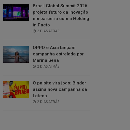
Brasil Global Summit 2026
projeta futuro da inovação
em parceria com a Holding
in.Pacto
POSTED
2 DIAS ATRÁS
ON
OPPO e Asia lançam
campanha estrelada por
Marina Sena
POSTED
2 DIAS ATRÁS
ON
O palpite vira jogo: Binder
assina nova campanha da
Loteca
POSTED
2 DIAS ATRÁS
ON