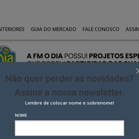
NTERIORES
GUIA DO MERCADO
FALE CONOSCO
ASSI
Não quer perder as novidades?
Assine a nossa newsletter.
Lembre de colocar nome e sobrenome!
 L’ORÉAL UMA AÇÃO NA CINELÂNDIA CONTRA O ASSÉDIO NAS RUAS
NOME
Oréal uma ação na Cinelândia
uas