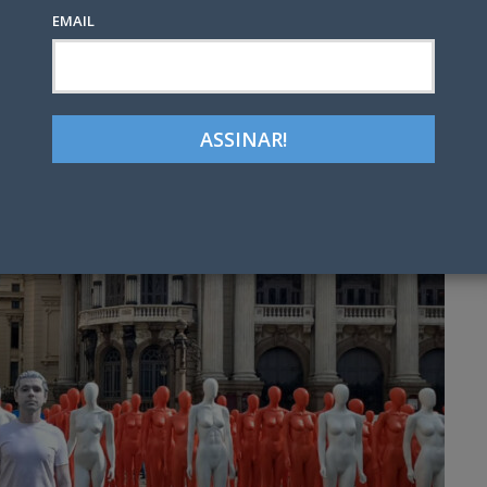
EMAIL
Google+
LinkedIn
Pinterest
tter