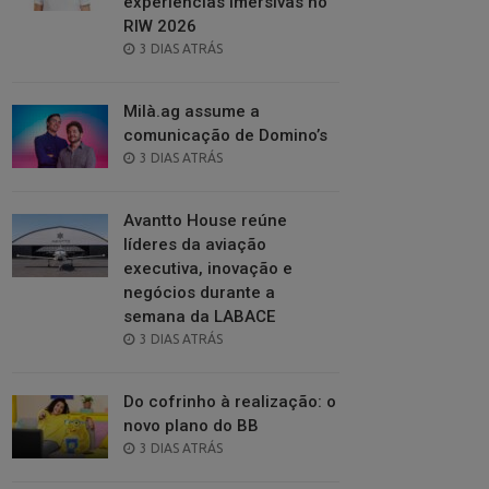
experiências imersivas no
RIW 2026
POSTED
3 DIAS ATRÁS
ON
Milà.ag assume a
comunicação de Domino’s
POSTED
3 DIAS ATRÁS
ON
Avantto House reúne
líderes da aviação
executiva, inovação e
negócios durante a
semana da LABACE
POSTED
3 DIAS ATRÁS
ON
Do cofrinho à realização: o
novo plano do BB
POSTED
3 DIAS ATRÁS
ON