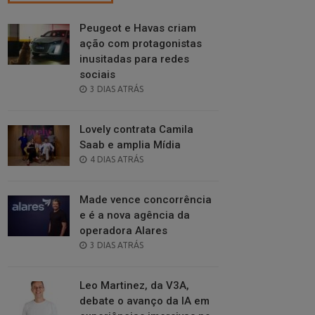
Peugeot e Havas criam
ação com protagonistas
inusitadas para redes
sociais
POSTED
3 DIAS ATRÁS
ON
Lovely contrata Camila
Saab e amplia Mídia
POSTED
4 DIAS ATRÁS
ON
Made vence concorrência
e é a nova agência da
operadora Alares
POSTED
3 DIAS ATRÁS
ON
Leo Martinez, da V3A,
debate o avanço da IA em