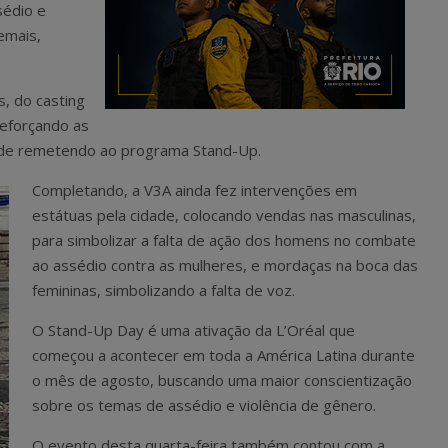
sédio e
emais,
s, do casting
reforçando as
de remetendo ao programa Stand-Up.
Completando, a V3A ainda fez intervenções em
estátuas pela cidade, colocando vendas nas masculinas,
para simbolizar a falta de ação dos homens no combate
ao assédio contra as mulheres, e mordaças na boca das
femininas, simbolizando a falta de voz.
O Stand-Up Day é uma ativação da L’Oréal que
começou a acontecer em toda a América Latina durante
o mês de agosto, buscando uma maior conscientização
sobre os temas de assédio e violência de gênero.
O evento desta quarta-feira também contou com a