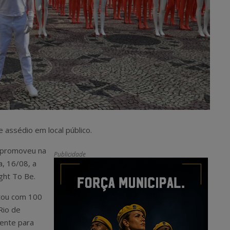
 assédio em local público.
s promoveu na
Publicidade
a, 16/08, a
ght To Be.
ntou com 100
Rio de
mente para