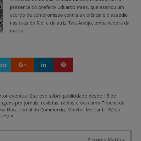
presença do prefeito Eduardo Paes, que assinou um
acordo de compromisso contra a violência e o assédio
nas ruas do Rio, e da atriz Taís Araújo, embaixadora da
marca.
Google+
LinkedIn
Pinterest
tter
 e ator eventual. Escreve sobre publicidade desde 15 de
agens por jornais, revistas, rádios e tvs como Tribuna da
ma Hora, Jornal do Commercio, Monitor Mercantil, Rádio
e TV E.
Próxima Matéria