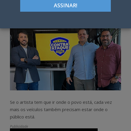
h
w
a
e
r
e
e
t
Se o artista tem que ir onde o povo está, cada vez
mais os veículos também precisam estar onde o
público está.
Publicidade