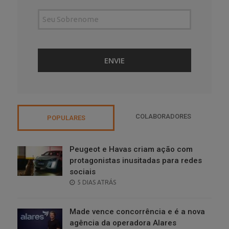
COLABORADORES
POPULARES
Peugeot e Havas criam ação com
protagonistas inusitadas para redes
sociais
POSTED
5 DIAS ATRÁS
ON
Made vence concorrência e é a nova
agência da operadora Alares