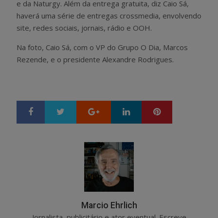
e da Naturgy. Além da entrega gratuita, diz Caio Sá,
haverá uma série de entregas crossmedia, envolvendo
site, redes sociais, jornais, rádio e OOH.
Na foto, Caio Sá, com o VP do Grupo O Dia, Marcos
Rezende, e o presidente Alexandre Rodrigues.
Google+
LinkedIn
Pinterest
S
T
h
w
a
e
r
e
e
t
Marcio Ehrlich
Jornalista, publicitário e ator eventual. Escreve