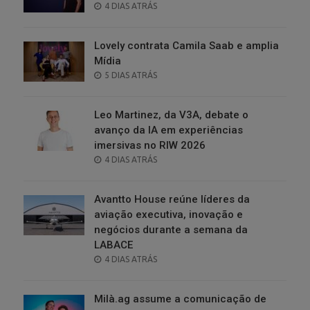
POSTED
4 DIAS ATRÁS
ON
Lovely contrata Camila Saab e amplia
Mídia
POSTED
5 DIAS ATRÁS
ON
Leo Martinez, da V3A, debate o
avanço da IA em experiências
imersivas no RIW 2026
POSTED
4 DIAS ATRÁS
ON
Avantto House reúne líderes da
aviação executiva, inovação e
negócios durante a semana da
LABACE
POSTED
4 DIAS ATRÁS
ON
Milà.ag assume a comunicação de