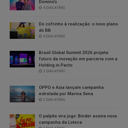
Domino’s
POSTED
4 DIAS ATRÁS
ON
Do cofrinho à realização: o novo plano
do BB
POSTED
4 DIAS ATRÁS
ON
Brasil Global Summit 2026 projeta
futuro da inovação em parceria com a
Holding in.Pacto
POSTED
3 DIAS ATRÁS
ON
OPPO e Asia lançam campanha
estrelada por Marina Sena
POSTED
3 DIAS ATRÁS
ON
O palpite vira jogo: Binder assina nova
campanha da Loteca
POSTED