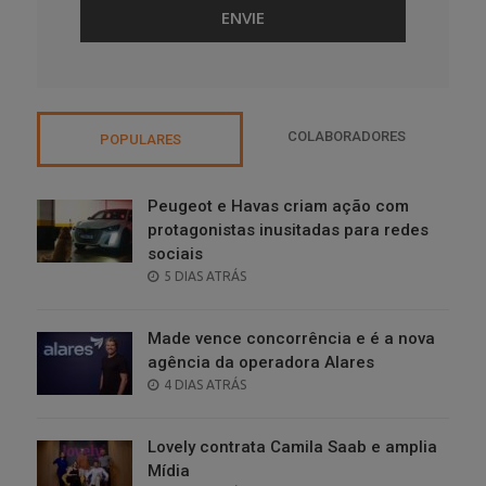
COLABORADORES
POPULARES
Peugeot e Havas criam ação com
protagonistas inusitadas para redes
sociais
POSTED
5 DIAS ATRÁS
ON
Made vence concorrência e é a nova
agência da operadora Alares
POSTED
4 DIAS ATRÁS
ON
Lovely contrata Camila Saab e amplia
Mídia