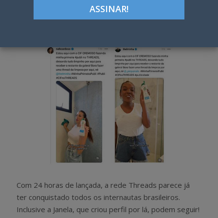
Google+
LinkedIn
Pinterest
S
T
h
w
a
e
r
e
e
t
Com 24 horas de lançada, a rede Threads parece já
ter conquistado todos os internautas brasileiros.
Inclusive a Janela, que criou perfil por lá, podem seguir!