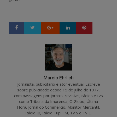
Google+
LinkedIn
Pinterest
S
T
h
w
a
e
r
e
e
t
Marcio Ehrlich
Jornalista, publicitário e ator eventual. Escreve
sobre publicidade desde 15 de julho de 1977,
com passagens por jornais, revistas, rádios e tvs
como Tribuna da Imprensa, O Globo, Última
Hora, Jornal do Commercio, Monitor Mercantil,
Rádio JB, Rádio Tupi FM, TV S e TV E.