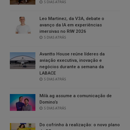
POSTED
5 DIAS ATRÁS
ON
Leo Martinez, da V3A, debate o
avanço da IA em experiências
imersivas no RIW 2026
POSTED
5 DIAS ATRÁS
ON
Avantto House reúne líderes da
aviação executiva, inovação e
negócios durante a semana da
LABACE
POSTED
5 DIAS ATRÁS
ON
Milà.ag assume a comunicação de
Domino’s
POSTED
5 DIAS ATRÁS
ON
Do cofrinho à realização: o novo plano