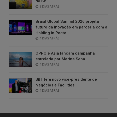
do BB
POSTED
5 DIAS ATRÁS
ON
Brasil Global Summit 2026 projeta
futuro da inovação em parceria com a
Holding in.Pacto
POSTED
4 DIAS ATRÁS
ON
OPPO e Asia lançam campanha
estrelada por Marina Sena
POSTED
4 DIAS ATRÁS
ON
SBT tem novo vice-presidente de
Negócios e Facilities
POSTED
4 DIAS ATRÁS
ON