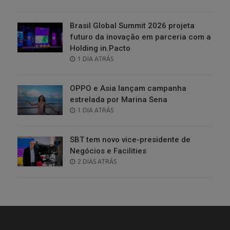
ON
Brasil Global Summit 2026 projeta
futuro da inovação em parceria com a
Holding in.Pacto
POSTED
1 DIA ATRÁS
ON
OPPO e Asia lançam campanha
estrelada por Marina Sena
POSTED
1 DIA ATRÁS
ON
SBT tem novo vice-presidente de
Negócios e Facilities
POSTED
2 DIAS ATRÁS
ON