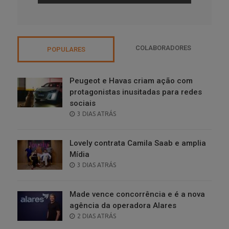
COLABORADORES
POPULARES
Peugeot e Havas criam ação com
protagonistas inusitadas para redes
sociais
POSTED
3 DIAS ATRÁS
ON
Lovely contrata Camila Saab e amplia
Mídia
POSTED
3 DIAS ATRÁS
ON
Made vence concorrência e é a nova
agência da operadora Alares
POSTED
2 DIAS ATRÁS
ON