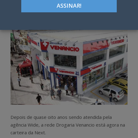
Google+
LinkedIn
Pinterest
S
T
h
w
a
e
r
e
e
t
Depois de quase oito anos sendo atendida pela
agência Wide, a rede Drogaria Venancio está agora na
carteira da Next.