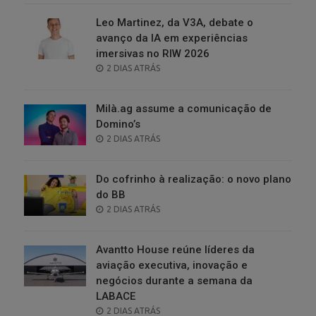
Leo Martinez, da V3A, debate o
avanço da IA em experiências
imersivas no RIW 2026
POSTED
2 DIAS ATRÁS
ON
Milà.ag assume a comunicação de
Domino’s
POSTED
2 DIAS ATRÁS
ON
Do cofrinho à realização: o novo plano
do BB
POSTED
2 DIAS ATRÁS
ON
Avantto House reúne líderes da
aviação executiva, inovação e
negócios durante a semana da
LABACE
POSTED
2 DIAS ATRÁS