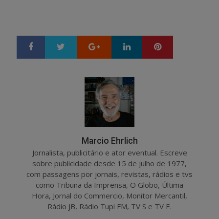
Google+
LinkedIn
Pinterest
S
T
h
w
a
e
r
e
e
t
Marcio Ehrlich
Jornalista, publicitário e ator eventual. Escreve
sobre publicidade desde 15 de julho de 1977,
com passagens por jornais, revistas, rádios e tvs
como Tribuna da Imprensa, O Globo, Última
Hora, Jornal do Commercio, Monitor Mercantil,
Rádio JB, Rádio Tupi FM, TV S e TV E.