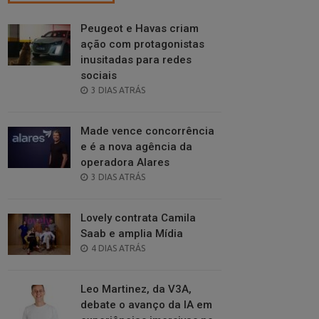
Peugeot e Havas criam
ação com protagonistas
inusitadas para redes
sociais
POSTED
3 DIAS ATRÁS
ON
Made vence concorrência
e é a nova agência da
operadora Alares
POSTED
3 DIAS ATRÁS
ON
Lovely contrata Camila
Saab e amplia Mídia
POSTED
4 DIAS ATRÁS
ON
Leo Martinez, da V3A,
debate o avanço da IA em