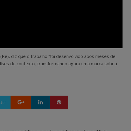
(Re), diz que o trabalho “foi desenvolvido após meses de
álises de contexto, transformando agora uma marca sóbria
Google+
LinkedIn
Pinterest
tter