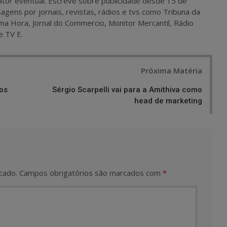
 e ator eventual. Escreve sobre publicidade desde 15 de
agens por jornais, revistas, rádios e tvs como Tribuna da
ma Hora, Jornal do Commercio, Monitor Mercantil, Rádio
e TV E.
Próxima Matéria
ios
Sérgio Scarpelli vai para a Amithiva como
head de marketing
cado.
Campos obrigatórios são marcados com
*