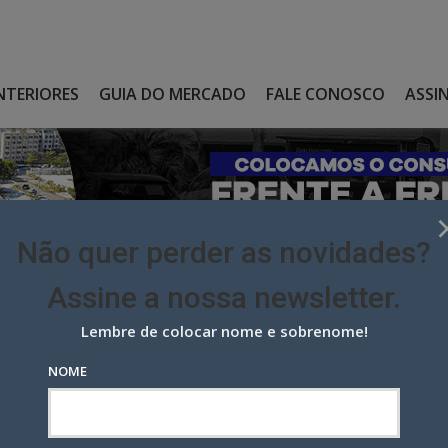
NTERIORES
GUIA DO MERCADO
FALE CONOSCO
ASSI
Não quer perder as novidades?
Assine a nossa newsletter.
Lembre de colocar nome e sobrenome!
RCA DO IRB BRASIL RE, QUE PASSA A IRB (RE)
NOME
 do IRB Brasil RE, que passa a