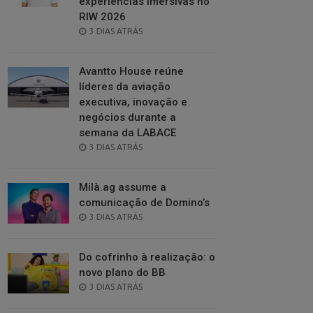
experiências imersivas no
RIW 2026
POSTED
3 DIAS ATRÁS
ON
Avantto House reúne
líderes da aviação
executiva, inovação e
negócios durante a
semana da LABACE
POSTED
3 DIAS ATRÁS
ON
Milà.ag assume a
comunicação de Domino’s
POSTED
3 DIAS ATRÁS
ON
Do cofrinho à realização: o
novo plano do BB
POSTED
3 DIAS ATRÁS
ON