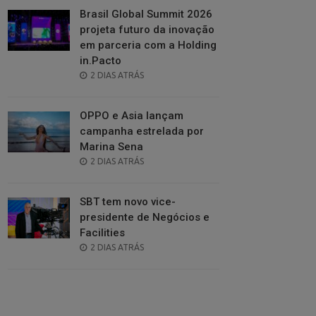
Brasil Global Summit 2026
projeta futuro da inovação
em parceria com a Holding
in.Pacto
POSTED
2 DIAS ATRÁS
ON
OPPO e Asia lançam
campanha estrelada por
Marina Sena
POSTED
2 DIAS ATRÁS
ON
SBT tem novo vice-
presidente de Negócios e
Facilities
POSTED
2 DIAS ATRÁS
ON