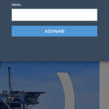
EMAIL
Google+
LinkedIn
Pinterest
tter