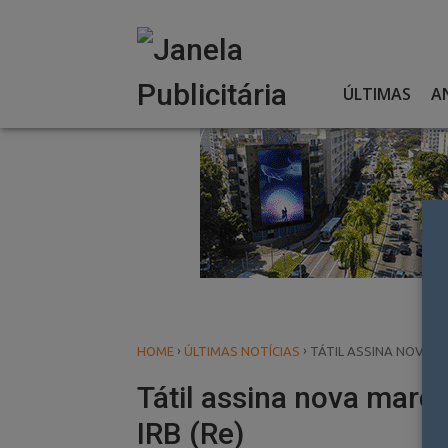
Skip
to
content
ÚLTIMAS
A
›
›
HOME
ÚLTIMAS NOTÍCIAS
TÁTIL ASSINA NOVA MA
Tátil assina nova marca
IRB (Re)