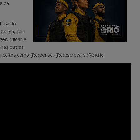
te da
 Ricardo
 Design, têm
ger, cuidar e
rias outras
nceitos como (Re)pense, (Re)escreva e (Re)crie.