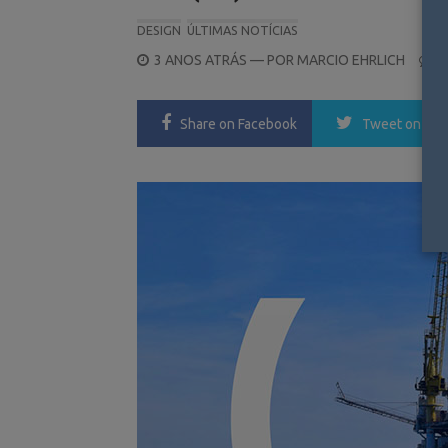
DESIGN
ÚLTIMAS NOTÍCIAS
POSTED
3 ANOS ATRÁS
— POR
MARCIO EHRLICH
0
ON
Share
on Facebook
Tweet
on Twi