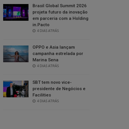
Brasil Global Summit 2026
projeta futuro da inovação
em parceria com a Holding
in.Pacto
POSTED
4 DIAS ATRÁS
ON
OPPO e Asia lançam
campanha estrelada por
Marina Sena
POSTED
4 DIAS ATRÁS
ON
SBT tem novo vice-
presidente de Negócios e
Facilities
POSTED
4 DIAS ATRÁS
ON