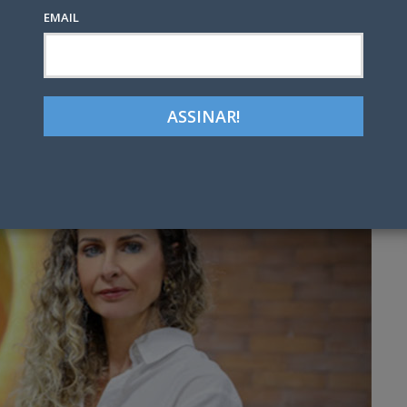
EMAIL
Google+
LinkedIn
Pinterest
tter