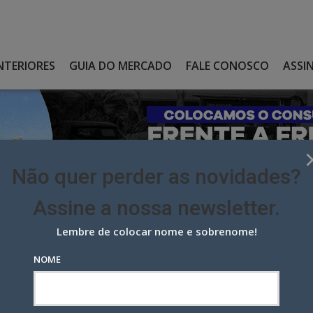
NTERIORES
GUIA DO MERCADO
FALE CONOSCO
ASSI
Não quer perder as novidades?
Assine a nossa newsletter.
Lembre de colocar nome e sobrenome!
SA A DIRETORA COMERCIAL NO SBT, DEPOIS DE TRÊS ANOS NA CASA
NOME
 diretora comercial no SBT,
 casa