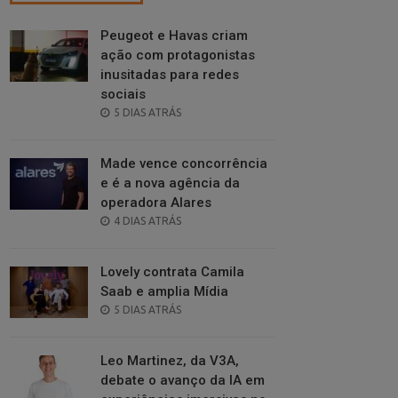
Peugeot e Havas criam
ação com protagonistas
inusitadas para redes
sociais
POSTED
5 DIAS ATRÁS
ON
Made vence concorrência
e é a nova agência da
operadora Alares
POSTED
4 DIAS ATRÁS
ON
Lovely contrata Camila
Saab e amplia Mídia
POSTED
5 DIAS ATRÁS
ON
Leo Martinez, da V3A,
debate o avanço da IA em