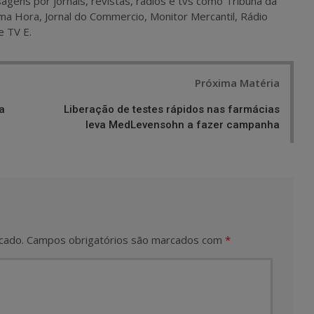
agens por jornais, revistas, rádios e tvs como Tribuna da
ma Hora, Jornal do Commercio, Monitor Mercantil, Rádio
e TV E.
Próxima Matéria
a
Liberação de testes rápidos nas farmácias
leva MedLevensohn a fazer campanha
cado.
Campos obrigatórios são marcados com
*