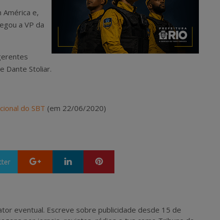
n América e,
hegou a VP da
gerentes
e Dante Stoliar.
acional do SBT
(em 22/06/2020)
Google+
LinkedIn
Pinterest
tter
 e ator eventual. Escreve sobre publicidade desde 15 de