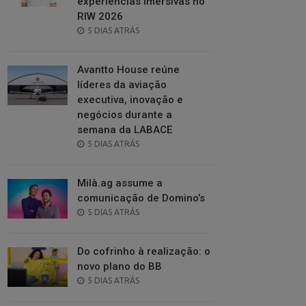
experiências imersivas no
RIW 2026
POSTED
5 DIAS ATRÁS
ON
Avantto House reúne
líderes da aviação
executiva, inovação e
negócios durante a
semana da LABACE
POSTED
5 DIAS ATRÁS
ON
Milà.ag assume a
comunicação de Domino’s
POSTED
5 DIAS ATRÁS
ON
Do cofrinho à realização: o
novo plano do BB
POSTED
5 DIAS ATRÁS
ON