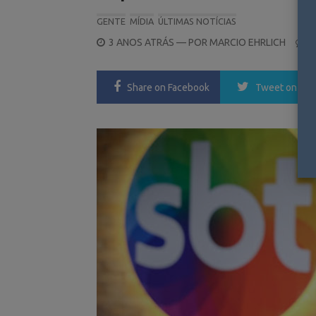
GENTE
MÍDIA
ÚLTIMAS NOTÍCIAS
POSTED
3 ANOS ATRÁS
— POR
MARCIO EHRLICH
0
ON
Share
on Facebook
Tweet
on Twi