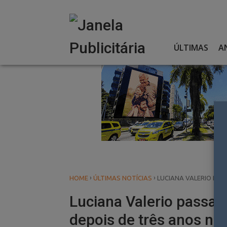
Skip
to
content
ÚLTIMAS
A
›
›
HOME
ÚLTIMAS NOTÍCIAS
LUCIANA VALERIO PAS
Luciana Valerio passa a
depois de três anos na