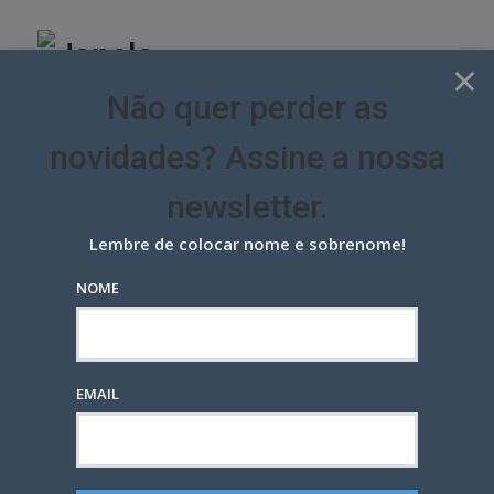
Skip
to
content
×
Não quer perder as
novidades? Assine a nossa
newsletter.
Lembre de colocar nome e sobrenome!
NOME
Publicidade em OOH no Rio será
regulada pela prefeitura no
período do réveillon de 2024
EMAIL
GOVERNOS
MÍDIA
ÚLTIMAS NOTÍCIAS
POSTED
3 ANOS ATRÁS
— POR
MARCIO EHRLICH
1
ON