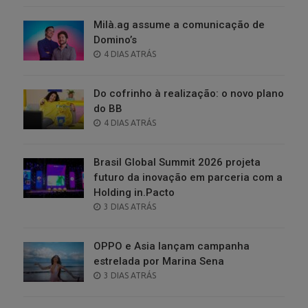
Milà.ag assume a comunicação de
Domino’s
POSTED
4 DIAS ATRÁS
ON
Do cofrinho à realização: o novo plano
do BB
POSTED
4 DIAS ATRÁS
ON
Brasil Global Summit 2026 projeta
futuro da inovação em parceria com a
Holding in.Pacto
POSTED
3 DIAS ATRÁS
ON
OPPO e Asia lançam campanha
estrelada por Marina Sena
POSTED
3 DIAS ATRÁS
ON