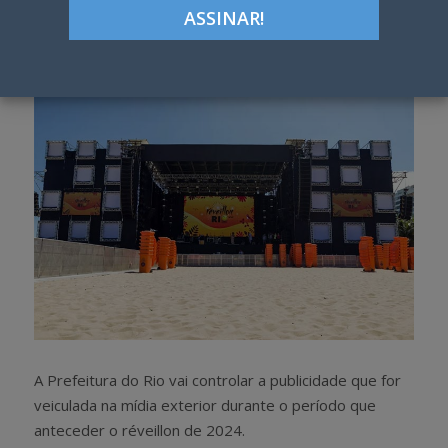
Google+
LinkedIn
Pinterest
S
T
h
w
a
e
r
e
e
t
A Prefeitura do Rio vai controlar a publicidade que for
veiculada na mídia exterior durante o período que
anteceder o réveillon de 2024.