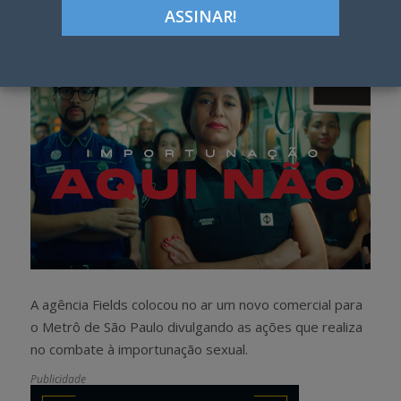
Google+
LinkedIn
Pinterest
S
T
h
w
a
e
r
e
e
t
A agência Fields colocou no ar um novo comercial para
o Metrô de São Paulo divulgando as ações que realiza
no combate à importunação sexual.
Publicidade