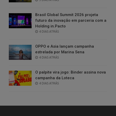
ON
Brasil Global Summit 2026 projeta
futuro da inovação em parceria com a
Holding in.Pacto
POSTED
4 DIAS ATRÁS
ON
OPPO e Asia lançam campanha
estrelada por Marina Sena
POSTED
4 DIAS ATRÁS
ON
O palpite vira jogo: Binder assina nova
campanha da Loteca
POSTED
4 DIAS ATRÁS
ON