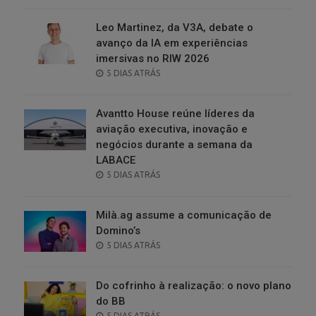
ON
Leo Martinez, da V3A, debate o
avanço da IA em experiências
imersivas no RIW 2026
POSTED
5 DIAS ATRÁS
ON
Avantto House reúne líderes da
aviação executiva, inovação e
negócios durante a semana da
LABACE
POSTED
5 DIAS ATRÁS
ON
Milà.ag assume a comunicação de
Domino’s
POSTED
5 DIAS ATRÁS
ON
Do cofrinho à realização: o novo plano
do BB
POSTED
5 DIAS ATRÁS