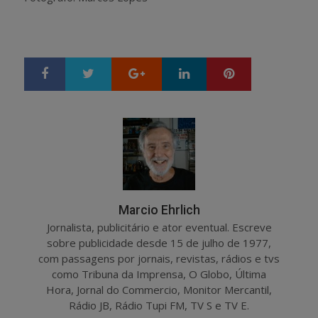
Google+
LinkedIn
Pinterest
S
T
h
w
a
e
r
e
e
t
Marcio Ehrlich
Jornalista, publicitário e ator eventual. Escreve
sobre publicidade desde 15 de julho de 1977,
com passagens por jornais, revistas, rádios e tvs
como Tribuna da Imprensa, O Globo, Última
Hora, Jornal do Commercio, Monitor Mercantil,
Rádio JB, Rádio Tupi FM, TV S e TV E.