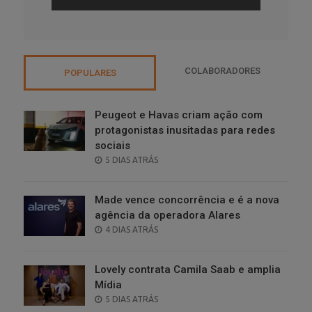
COLABORADORES
POPULARES
Peugeot e Havas criam ação com
protagonistas inusitadas para redes
sociais
POSTED
5 DIAS ATRÁS
ON
Made vence concorrência e é a nova
agência da operadora Alares
POSTED
4 DIAS ATRÁS
ON
Lovely contrata Camila Saab e amplia
Mídia
POSTED
5 DIAS ATRÁS