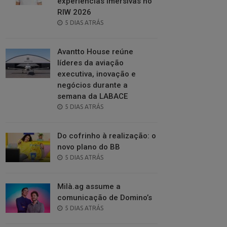
experiências imersivas no
RIW 2026
POSTED
5 DIAS ATRÁS
ON
Avantto House reúne
líderes da aviação
executiva, inovação e
negócios durante a
semana da LABACE
POSTED
5 DIAS ATRÁS
ON
Do cofrinho à realização: o
novo plano do BB
POSTED
5 DIAS ATRÁS
ON
Milà.ag assume a
comunicação de Domino’s
POSTED
5 DIAS ATRÁS
ON