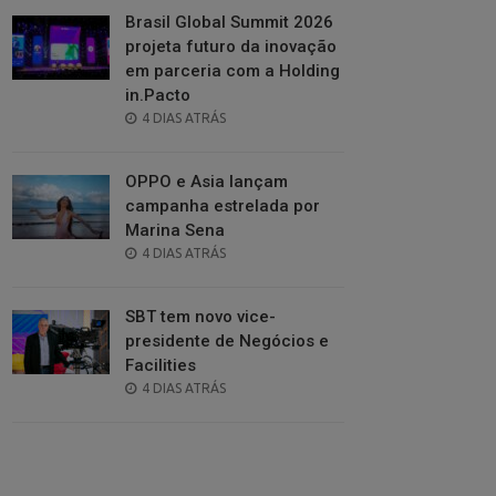
Brasil Global Summit 2026
projeta futuro da inovação
em parceria com a Holding
in.Pacto
POSTED
4 DIAS ATRÁS
ON
OPPO e Asia lançam
campanha estrelada por
Marina Sena
POSTED
4 DIAS ATRÁS
ON
SBT tem novo vice-
presidente de Negócios e
Facilities
POSTED
4 DIAS ATRÁS
ON