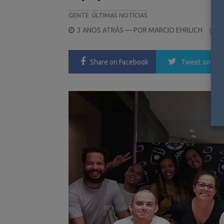
GENTE
ÚLTIMAS NOTÍCIAS
POSTED
3 ANOS ATRÁS
— POR
MARCIO EHRLICH
0
ON
Share
on Facebook
Tweet
on Twi