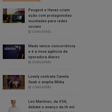
Peugeot e Havas criam
ação com protagonistas
inusitadas para redes
sociais
POSTED
5 DIAS ATRÁS
ON
Made vence concorrência
e é a nova agência da
operadora Alares
POSTED
4 DIAS ATRÁS
ON
Lovely contrata Camila
Saab e amplia Mídia
POSTED
5 DIAS ATRÁS
ON
Leo Martinez, da V3A,
debate o avanço da IA em