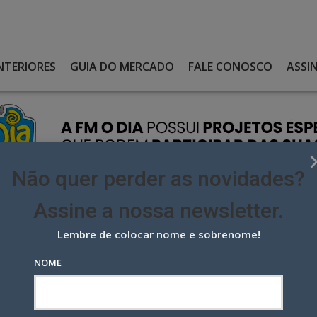
NTERIORES
GUIA DO MERCADO
FALE CONOSCO
ASSI
Não quer perder as novidades?
Assine a nossa newsletter.
Lembre de colocar nome e sobrenome!
ENTE LEVA WIDE A AMPLIAR SUA EQUIPE
NOME
 leva Wide a ampliar sua