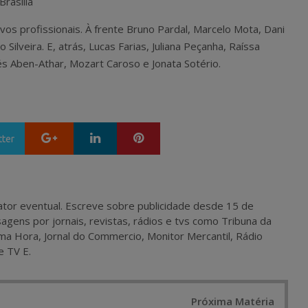
Brasília
os profissionais. À frente Bruno Pardal, Marcelo Mota, Dani
Silveira. E, atrás, Lucas Farias, Juliana Peçanha, Raíssa
és Aben-Athar, Mozart Caroso e Jonata Sotério.
Google+
LinkedIn
Pinterest
tter
 e ator eventual. Escreve sobre publicidade desde 15 de
agens por jornais, revistas, rádios e tvs como Tribuna da
ma Hora, Jornal do Commercio, Monitor Mercantil, Rádio
e TV E.
Próxima Matéria