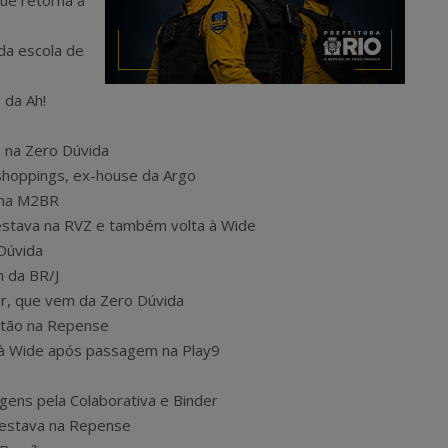
que retorna à
 da escola de
 da Ah!
es na Zero Dúvida
 shoppings, ex-house da Argo
s na M2BR
e estava na RVZ e também volta à Wide
 Dúvida
m da BR/J
ker, que vem da Zero Dúvida
então na Repense
a à Wide após passagem na Play9
gens pela Colaborativa e Binder
e estava na Repense