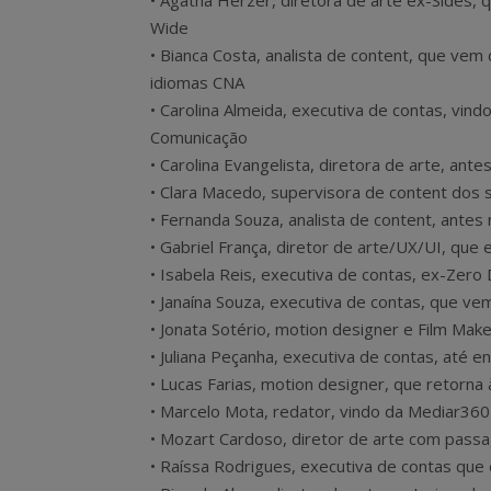
• Ágatha Herzer, diretora de arte ex-Sides, 
Wide
• Bianca Costa, analista de content, que vem
idiomas CNA
• Carolina Almeida, executiva de contas, vindo
Comunicação
• Carolina Evangelista, diretora de arte, ant
• Clara Macedo, supervisora de content dos
• Fernanda Souza, analista de content, ante
• Gabriel França, diretor de arte/UX/UI, qu
• Isabela Reis, executiva de contas, ex-Zero
• Janaína Souza, executiva de contas, que ve
• Jonata Sotério, motion designer e Film Ma
• Juliana Peçanha, executiva de contas, até 
• Lucas Farias, motion designer, que retorn
• Marcelo Mota, redator, vindo da Mediar360
• Mozart Cardoso, diretor de arte com passa
• Raíssa Rodrigues, executiva de contas qu