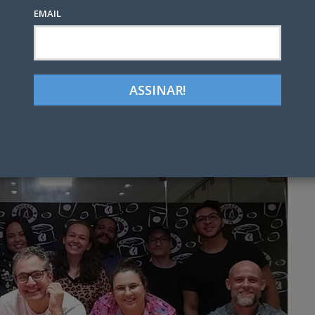
EMAIL
Google+
LinkedIn
Pinterest
tter