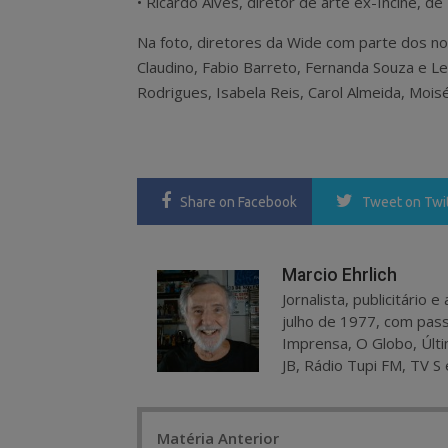
• Ricardo Alves, diretor de arte ex-Incine, de 
Na foto, diretores da Wide com parte dos nov
Claudino, Fabio Barreto, Fernanda Souza e Leo 
Rodrigues, Isabela Reis, Carol Almeida, Mois
Share
on Facebook
Tweet
on Twi
Marcio Ehrlich
Jornalista, publicitário
julho de 1977, com pass
Imprensa, O Globo, Últi
JB, Rádio Tupi FM, TV S 
Post
Matéria Anterior