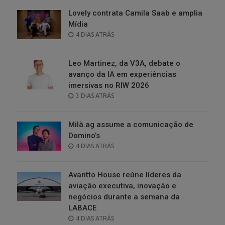
Lovely contrata Camila Saab e amplia
Mídia
POSTED
4 DIAS ATRÁS
ON
Leo Martinez, da V3A, debate o
avanço da IA em experiências
imersivas no RIW 2026
POSTED
3 DIAS ATRÁS
ON
Milà.ag assume a comunicação de
Domino’s
POSTED
4 DIAS ATRÁS
ON
Avantto House reúne líderes da
aviação executiva, inovação e
negócios durante a semana da
LABACE
POSTED
4 DIAS ATRÁS