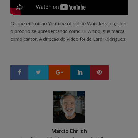
O clipe entrou no Youtube oficial de Whindersson, com
o próprio se apresentando como Lil Whind, sua marca
como cantor. A direção do vídeo foi de Lara Rodrigues.
Google+
LinkedIn
Pinterest
S
T
h
w
a
e
r
e
e
t
Marcio Ehrlich