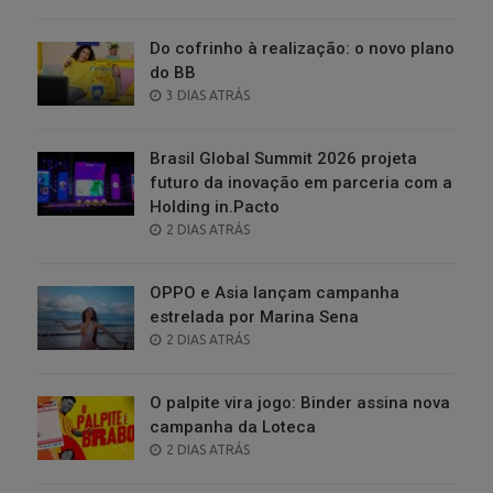
ON
Do cofrinho à realização: o novo plano
do BB
POSTED
3 DIAS ATRÁS
ON
Brasil Global Summit 2026 projeta
futuro da inovação em parceria com a
Holding in.Pacto
POSTED
2 DIAS ATRÁS
ON
OPPO e Asia lançam campanha
estrelada por Marina Sena
POSTED
2 DIAS ATRÁS
ON
O palpite vira jogo: Binder assina nova
campanha da Loteca
POSTED
2 DIAS ATRÁS
ON