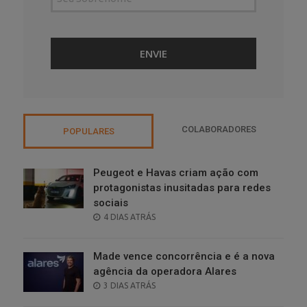
COLABORADORES
POPULARES
Peugeot e Havas criam ação com
protagonistas inusitadas para redes
sociais
POSTED
4 DIAS ATRÁS
ON
Made vence concorrência e é a nova
agência da operadora Alares
POSTED
3 DIAS ATRÁS
ON