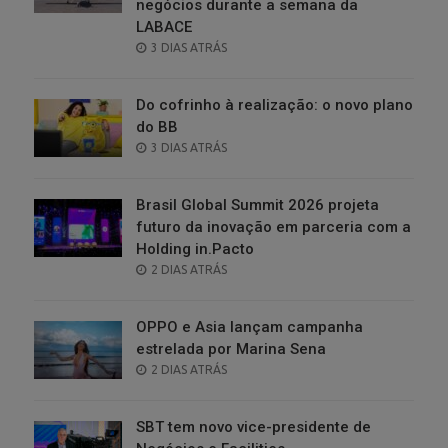
negócios durante a semana da
LABACE
POSTED
3 DIAS ATRÁS
ON
Do cofrinho à realização: o novo plano
do BB
POSTED
3 DIAS ATRÁS
ON
Brasil Global Summit 2026 projeta
futuro da inovação em parceria com a
Holding in.Pacto
POSTED
2 DIAS ATRÁS
ON
OPPO e Asia lançam campanha
estrelada por Marina Sena
POSTED
2 DIAS ATRÁS
ON
SBT tem novo vice-presidente de