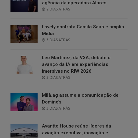
agência da operadora Alares
POSTED
2 DIAS ATRÁS
ON
Lovely contrata Camila Saab e amplia
Mídia
POSTED
3 DIAS ATRÁS
ON
Leo Martinez, da V3A, debate o
avanço da IA em experiências
imersivas no RIW 2026
POSTED
3 DIAS ATRÁS
ON
Milà.ag assume a comunicação de
Domino’s
POSTED
3 DIAS ATRÁS
ON
Avantto House reúne líderes da
aviação executiva, inovação e