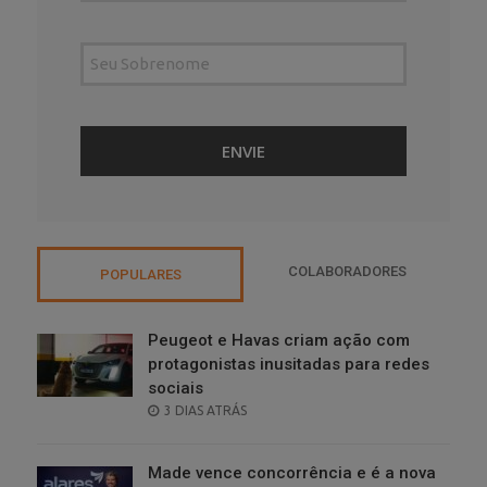
COLABORADORES
POPULARES
Peugeot e Havas criam ação com
protagonistas inusitadas para redes
sociais
POSTED
3 DIAS ATRÁS
ON
Made vence concorrência e é a nova