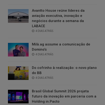
ON
Avantto House reúne líderes da
aviação executiva, inovação e
negócios durante a semana da
LABACE
POSTED
4 DIAS ATRÁS
ON
Milà.ag assume a comunicação de
Domino’s
POSTED
4 DIAS ATRÁS
ON
Do cofrinho à realização: o novo plano
do BB
POSTED
4 DIAS ATRÁS
ON
Brasil Global Summit 2026 projeta
futuro da inovação em parceria com a
Holding in.Pacto