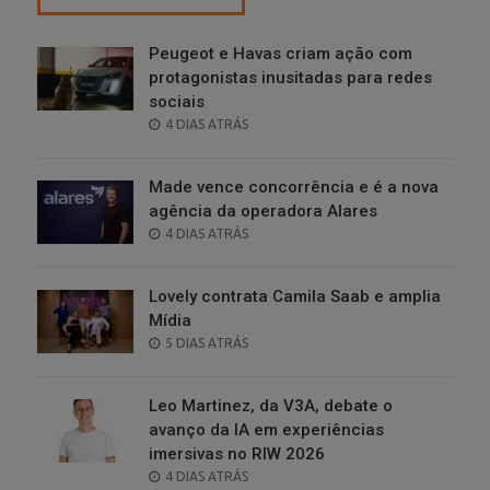
Peugeot e Havas criam ação com
protagonistas inusitadas para redes
sociais
POSTED
4 DIAS ATRÁS
ON
Made vence concorrência e é a nova
agência da operadora Alares
POSTED
4 DIAS ATRÁS
ON
Lovely contrata Camila Saab e amplia
Mídia
POSTED
5 DIAS ATRÁS
ON
Leo Martinez, da V3A, debate o
avanço da IA em experiências
imersivas no RIW 2026
POSTED
4 DIAS ATRÁS