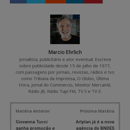
h
w
a
e
r
e
e
t
Marcio Ehrlich
Jornalista, publicitário e ator eventual. Escreve
sobre publicidade desde 15 de julho de 1977,
com passagens por jornais, revistas, rádios e tvs
como Tribuna da Imprensa, O Globo, Última
Hora, Jornal do Commercio, Monitor Mercantil,
Rádio JB, Rádio Tupi FM, TV S e TV E.
Post
Matéria Anterior
Próxima Matéria
navigation
Giovanna Tucci
Artplan já é a nova
ganha promoção e
agência do BNDES