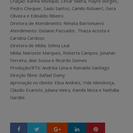
Criação: Karina Monique, César Mafra, Hayre Borges,
Pedro Chequer, Saulo Santos, Camilo Robaert, Gera
Oliveira e Edinaldo Ribeiro
Diretora de Atendimento: Renata Barrionuevo
Atendimento: Gislaine Passador, Thaiza Acosta e
Carolina Cardoso
Diretora de Mídia: Selma Leal
Mídia: Marizete Marques, Roberta Campos, Jonatan
Ferreira, Alan Sousa e Ricardo Gomes
Produção/RTV: Andréia Lima e Reinaldo Santiago
Direção filme: Rafael Damy
Aprovação no cliente: Elisa Andries, Yole Mendonça,
Cláudio Evaristo, Juliana Vieira, Kamila Mota e Nathália
Gardini.
Google+
LinkedIn
Pinterest
S
T