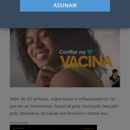
Google+
LinkedIn
Pinterest
S
T
h
w
a
e
r
e
e
t
Mais de 20 artistas, esportistas e influenciadores se
uniram ao Movimento Nacional pela Vacinação, lançado
pelo Ministério da Saúde em fevereiro deste ano.
Publicidade