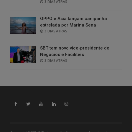
POSTED
3 DIAS ATRÁS
ON
OPPO e Asia lançam campanha
estrelada por Marina Sena
POSTED
3 DIAS ATRÁS
ON
SBT tem novo vice-presidente de
Negócios e Facilities
POSTED
3 DIAS ATRÁS
ON