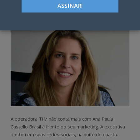
Google+
LinkedIn
Pinterest
S
T
h
w
a
e
r
e
e
t
A operadora TIM não conta mais com Ana Paula
Castello Brasil à frente do seu marketing. A executiva
postou em suas redes sociais, na noite de quarta-