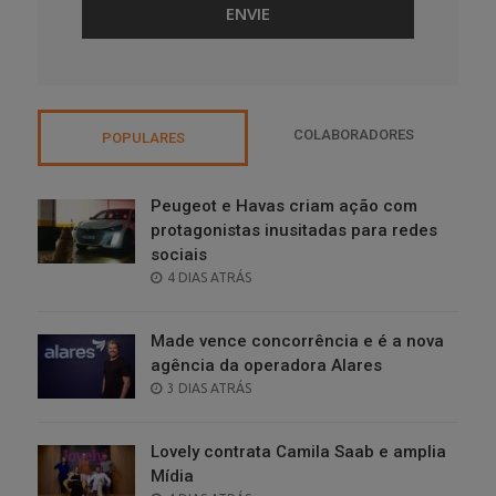
COLABORADORES
POPULARES
Peugeot e Havas criam ação com
protagonistas inusitadas para redes
sociais
POSTED
4 DIAS ATRÁS
ON
Made vence concorrência e é a nova
agência da operadora Alares
POSTED
3 DIAS ATRÁS
ON
Lovely contrata Camila Saab e amplia
Mídia