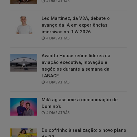
POSTED
4 DIAS ATRÁS
ON
Leo Martinez, da V3A, debate o
avanço da IA em experiências
imersivas no RIW 2026
POSTED
4 DIAS ATRÁS
ON
Avantto House reúne líderes da
aviação executiva, inovação e
negócios durante a semana da
LABACE
POSTED
4 DIAS ATRÁS
ON
Milà.ag assume a comunicação de
Domino’s
POSTED
4 DIAS ATRÁS
ON
Do cofrinho à realização: o novo plano
do BB