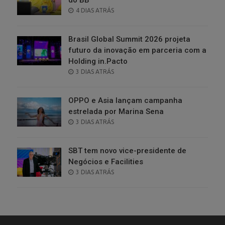
POSTED
4 DIAS ATRÁS
ON
Brasil Global Summit 2026 projeta
futuro da inovação em parceria com a
Holding in.Pacto
POSTED
3 DIAS ATRÁS
ON
OPPO e Asia lançam campanha
estrelada por Marina Sena
POSTED
3 DIAS ATRÁS
ON
SBT tem novo vice-presidente de
Negócios e Facilities
POSTED
3 DIAS ATRÁS
ON