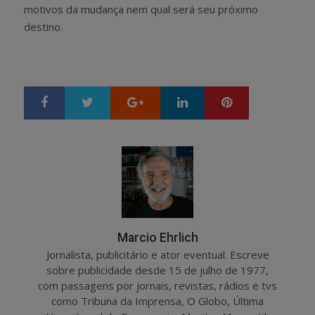
motivos da mudança nem qual será seu próximo
destino.
Google+
LinkedIn
Pinterest
S
T
h
w
a
e
r
e
e
t
Marcio Ehrlich
Jornalista, publicitário e ator eventual. Escreve
sobre publicidade desde 15 de julho de 1977,
com passagens por jornais, revistas, rádios e tvs
como Tribuna da Imprensa, O Globo, Última