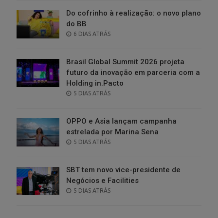
Do cofrinho à realização: o novo plano
do BB
POSTED
6 DIAS ATRÁS
ON
Brasil Global Summit 2026 projeta
futuro da inovação em parceria com a
Holding in.Pacto
POSTED
5 DIAS ATRÁS
ON
OPPO e Asia lançam campanha
estrelada por Marina Sena
POSTED
5 DIAS ATRÁS
ON
SBT tem novo vice-presidente de
Negócios e Facilities
POSTED
5 DIAS ATRÁS
ON