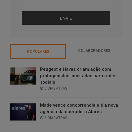
COLABORADORES
POPULARES
Peugeot e Havas criam ação com
protagonistas inusitadas para redes
sociais
POSTED
6 DIAS ATRÁS
ON
Made vence concorrência e é a nova
agência da operadora Alares
POSTED
6 DIAS ATRÁS
ON