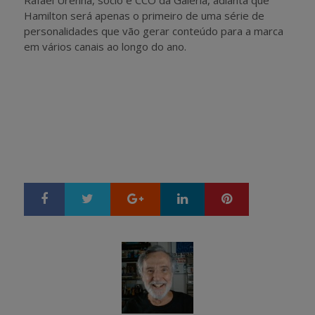
Rafael Urenha, sócio e CCO da Galeria, adianta que
Hamilton será apenas o primeiro de uma série de
personalidades que vão gerar conteúdo para a marca
em vários canais ao longo do ano.
Google+
LinkedIn
Pinterest
S
T
h
w
a
e
r
e
e
t