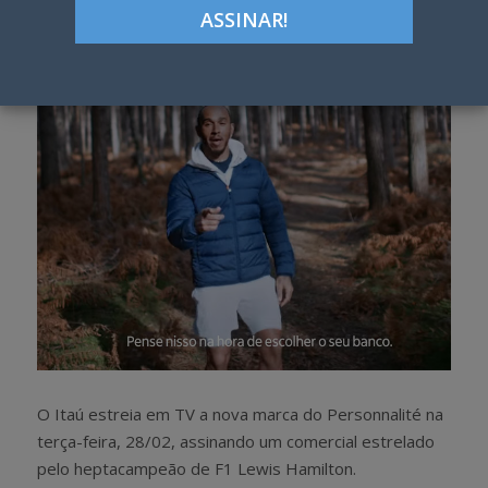
Google+
LinkedIn
Pinterest
S
T
h
w
a
e
r
e
e
t
O Itaú estreia em TV a nova marca do Personnalité na
terça-feira, 28/02, assinando um comercial estrelado
pelo heptacampeão de F1 Lewis Hamilton.