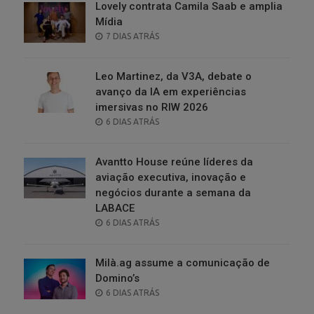
Lovely contrata Camila Saab e amplia
Mídia
POSTED
7 DIAS ATRÁS
ON
Leo Martinez, da V3A, debate o
avanço da IA em experiências
imersivas no RIW 2026
POSTED
6 DIAS ATRÁS
ON
Avantto House reúne líderes da
aviação executiva, inovação e
negócios durante a semana da
LABACE
POSTED
6 DIAS ATRÁS
ON
Milà.ag assume a comunicação de
Domino’s
POSTED
6 DIAS ATRÁS
ON