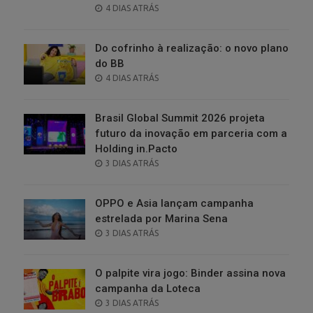
POSTED
4 DIAS ATRÁS
ON
Do cofrinho à realização: o novo plano
do BB
POSTED
4 DIAS ATRÁS
ON
Brasil Global Summit 2026 projeta
futuro da inovação em parceria com a
Holding in.Pacto
POSTED
3 DIAS ATRÁS
ON
OPPO e Asia lançam campanha
estrelada por Marina Sena
POSTED
3 DIAS ATRÁS
ON
O palpite vira jogo: Binder assina nova
campanha da Loteca
POSTED
3 DIAS ATRÁS