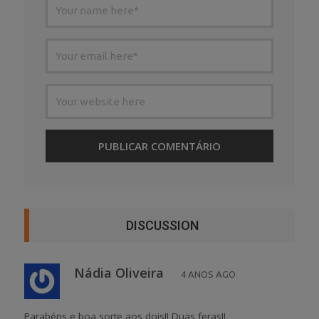
DISCUSSION
Nádia Oliveira
4 ANOS AGO
Parabéns e boa sorte aos dois!! Duas feras!!