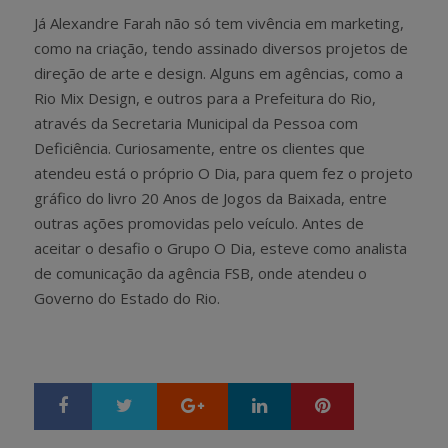
Já Alexandre Farah não só tem vivência em marketing,
como na criação, tendo assinado diversos projetos de
direção de arte e design. Alguns em agências, como a
Rio Mix Design, e outros para a Prefeitura do Rio,
através da Secretaria Municipal da Pessoa com
Deficiência. Curiosamente, entre os clientes que
atendeu está o próprio O Dia, para quem fez o projeto
gráfico do livro 20 Anos de Jogos da Baixada, entre
outras ações promovidas pelo veículo. Antes de
aceitar o desafio o Grupo O Dia, esteve como analista
de comunicação da agência FSB, onde atendeu o
Governo do Estado do Rio.
Google+
LinkedIn
Pinterest
S
T
h
w
a
e