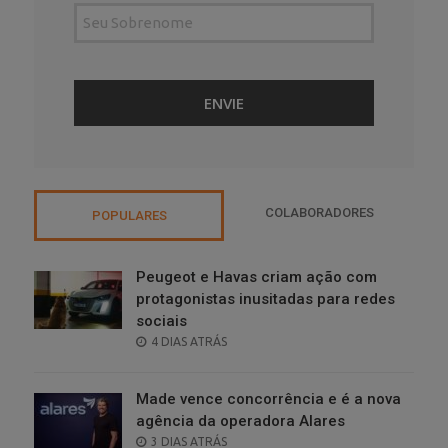
COLABORADORES
POPULARES
Peugeot e Havas criam ação com
protagonistas inusitadas para redes
sociais
POSTED
4 DIAS ATRÁS
ON
Made vence concorrência e é a nova
agência da operadora Alares
POSTED
3 DIAS ATRÁS