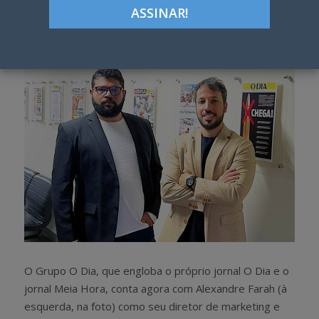
Google+
LinkedIn
Pinterest
S
T
h
w
a
e
r
e
e
t
O Grupo O Dia, que engloba o próprio jornal O Dia e o
jornal Meia Hora, conta agora com Alexandre Farah (à
esquerda, na foto) como seu diretor de marketing e