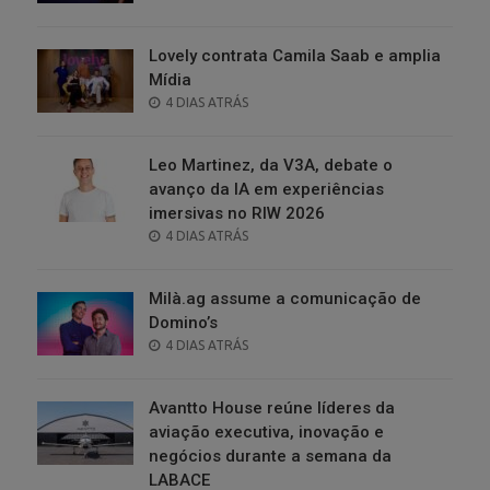
ON
Lovely contrata Camila Saab e amplia
Mídia
POSTED
4 DIAS ATRÁS
ON
Leo Martinez, da V3A, debate o
avanço da IA em experiências
imersivas no RIW 2026
POSTED
4 DIAS ATRÁS
ON
Milà.ag assume a comunicação de
Domino’s
POSTED
4 DIAS ATRÁS
ON
Avantto House reúne líderes da
aviação executiva, inovação e
negócios durante a semana da
LABACE