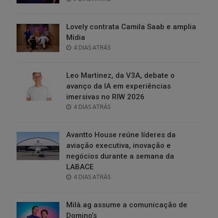
ON
Lovely contrata Camila Saab e amplia
Mídia
POSTED
4 DIAS ATRÁS
ON
Leo Martinez, da V3A, debate o
avanço da IA em experiências
imersivas no RIW 2026
POSTED
4 DIAS ATRÁS
ON
Avantto House reúne líderes da
aviação executiva, inovação e
negócios durante a semana da
LABACE
POSTED
4 DIAS ATRÁS
ON
Milà.ag assume a comunicação de
Domino’s