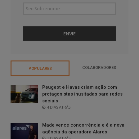
COLABORADORES
POPULARES
Peugeot e Havas criam ação com
protagonistas inusitadas para redes
sociais
POSTED
4 DIAS ATRÁS
ON
Made vence concorrência e é a nova
agência da operadora Alares
POSTED
3 DIAS ATRÁS