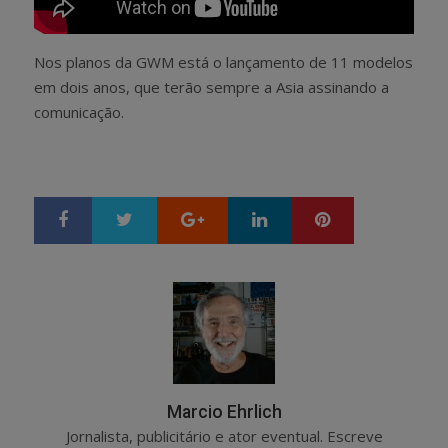
Nos planos da GWM está o lançamento de 11 modelos
em dois anos, que terão sempre a Asia assinando a
comunicação.
Google+
LinkedIn
Pinterest
S
T
h
w
a
e
r
e
e
t
Marcio Ehrlich
Jornalista, publicitário e ator eventual. Escreve