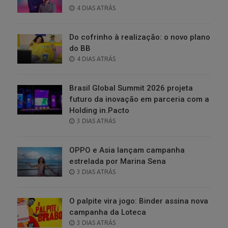
POSTED
4 DIAS ATRÁS
ON
Do cofrinho à realização: o novo plano
do BB
POSTED
4 DIAS ATRÁS
ON
Brasil Global Summit 2026 projeta
futuro da inovação em parceria com a
Holding in.Pacto
POSTED
3 DIAS ATRÁS
ON
OPPO e Asia lançam campanha
estrelada por Marina Sena
POSTED
3 DIAS ATRÁS
ON
O palpite vira jogo: Binder assina nova
campanha da Loteca
POSTED
3 DIAS ATRÁS