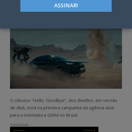
Google+
LinkedIn
Pinterest
S
T
h
w
a
e
r
e
e
t
O clássico “Hello, Goodbye”, dos Beatles, em versão
de Alok, está na primeira campanha da agência Asia
para a montadora GWM no Brasil.
Publicidade