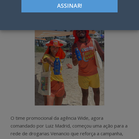
Google+
LinkedIn
Pinterest
S
T
h
w
a
e
r
e
e
t
O time promocional da agência Wide, agora
comandado por Luiz Madrid, começou uma ação para a
rede de drogarias Venancio que reforça a campanha,