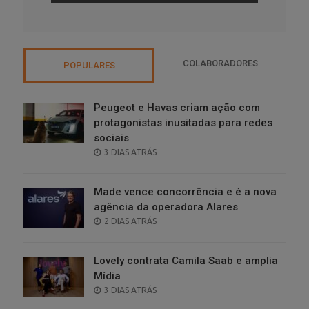
COLABORADORES
POPULARES
Peugeot e Havas criam ação com
protagonistas inusitadas para redes
sociais
POSTED
3 DIAS ATRÁS
ON
Made vence concorrência e é a nova
agência da operadora Alares
POSTED
2 DIAS ATRÁS
ON
Lovely contrata Camila Saab e amplia
Mídia
POSTED
3 DIAS ATRÁS
ON