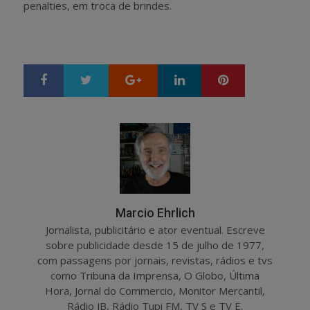
penalties, em troca de brindes.
Google+
LinkedIn
Pinterest
S
T
h
w
a
e
r
e
e
t
Marcio Ehrlich
Jornalista, publicitário e ator eventual. Escreve
sobre publicidade desde 15 de julho de 1977,
com passagens por jornais, revistas, rádios e tvs
como Tribuna da Imprensa, O Globo, Última
Hora, Jornal do Commercio, Monitor Mercantil,
Rádio JB, Rádio Tupi FM, TV S e TV E.