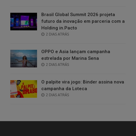
ON
Brasil Global Summit 2026 projeta
futuro da inovação em parceria com a
Holding in.Pacto
POSTED
2 DIAS ATRÁS
ON
OPPO e Asia lançam campanha
estrelada por Marina Sena
POSTED
2 DIAS ATRÁS
ON
O palpite vira jogo: Binder assina nova
campanha da Loteca
POSTED
2 DIAS ATRÁS
ON