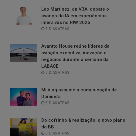
Leo Martinez, da V3A, debate o
avanço da IA em experiências
imersivas no RIW 2026
POSTED
3 DIAS ATRÁS
ON
Avantto House reúne líderes da
aviação executiva, inovação e
negócios durante a semana da
LABACE
POSTED
3 DIAS ATRÁS
ON
Milà.ag assume a comunicação de
Domino’s
POSTED
3 DIAS ATRÁS
ON
Do cofrinho à realização: o novo plano
do BB
POSTED
3 DIAS ATRÁS