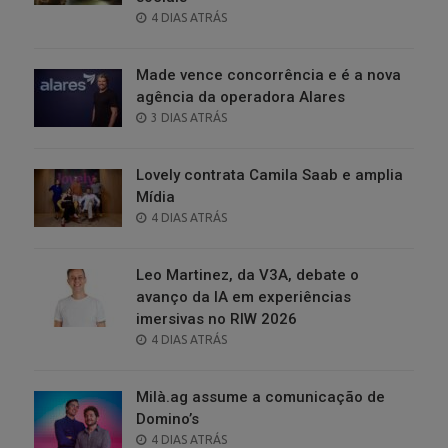
POSTED
4 DIAS ATRÁS
ON
Made vence concorrência e é a nova
agência da operadora Alares
POSTED
3 DIAS ATRÁS
ON
Lovely contrata Camila Saab e amplia
Mídia
POSTED
4 DIAS ATRÁS
ON
Leo Martinez, da V3A, debate o
avanço da IA em experiências
imersivas no RIW 2026
POSTED
4 DIAS ATRÁS
ON
Milà.ag assume a comunicação de
Domino’s
POSTED
4 DIAS ATRÁS