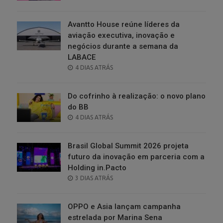
ON
Avantto House reúne líderes da
aviação executiva, inovação e
negócios durante a semana da
LABACE
POSTED
4 DIAS ATRÁS
ON
Do cofrinho à realização: o novo plano
do BB
POSTED
4 DIAS ATRÁS
ON
Brasil Global Summit 2026 projeta
futuro da inovação em parceria com a
Holding in.Pacto
POSTED
3 DIAS ATRÁS
ON
OPPO e Asia lançam campanha
estrelada por Marina Sena