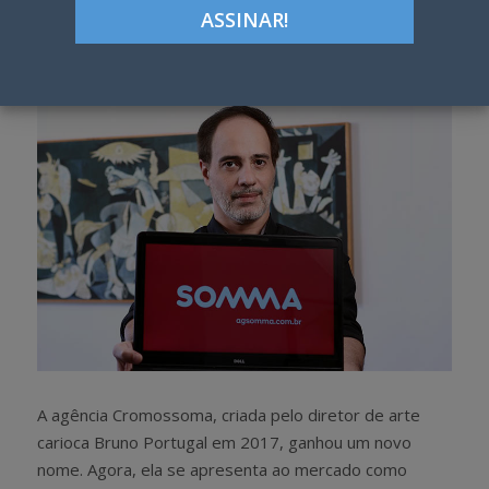
Google+
LinkedIn
Pinterest
S
T
h
w
a
e
r
e
e
t
A agência Cromossoma, criada pelo diretor de arte
carioca Bruno Portugal em 2017, ganhou um novo
nome. Agora, ela se apresenta ao mercado como