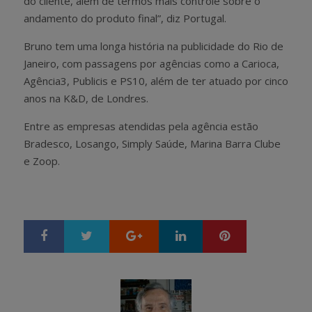
do cliente, além de termos mais controle sobre o
andamento do produto final”, diz Portugal.
Bruno tem uma longa história na publicidade do Rio de
Janeiro, com passagens por agências como a Carioca,
Agência3, Publicis e PS10, além de ter atuado por cinco
anos na K&D, de Londres.
Entre as empresas atendidas pela agência estão
Bradesco, Losango, Simply Saúde, Marina Barra Clube
e Zoop.
Google+
LinkedIn
Pinterest
S
T
h
w
a
e
r
e
e
t