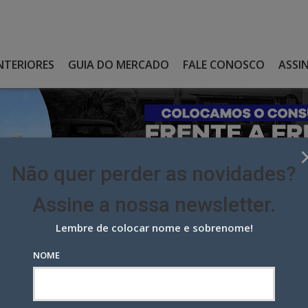
NTERIORES
GUIA DO MERCADO
FALE CONOSCO
ASSI
Não quer perder as novidades?
Assine a nossa newsletter.
Lembre de colocar nome e sobrenome!
A O HUB ROCKERS, DEDICADO À COMUNICAÇÃO DE SEUS FESTIVAIS
NOME
hub Rockers, dedicado à