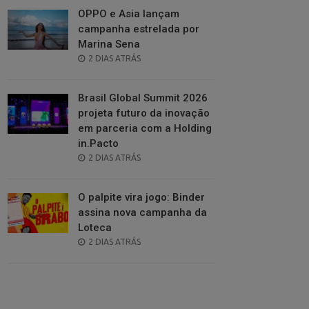
OPPO e Asia lançam
campanha estrelada por
Marina Sena
POSTED
2 DIAS ATRÁS
ON
Brasil Global Summit 2026
projeta futuro da inovação
em parceria com a Holding
in.Pacto
POSTED
2 DIAS ATRÁS
ON
O palpite vira jogo: Binder
assina nova campanha da
Loteca
POSTED
2 DIAS ATRÁS
ON