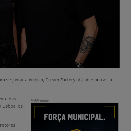
se juntar a Artplan, Dream Factory, A-Lab e outras: a
ente das
Publicidade
o Lisboa, os
iretores