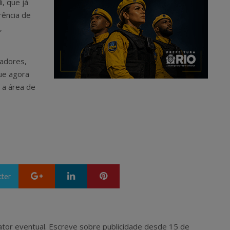
i, que já
rência de
,
radores,
que agora
 a área de
Google+
LinkedIn
Pinterest
tter
 e ator eventual. Escreve sobre publicidade desde 15 de