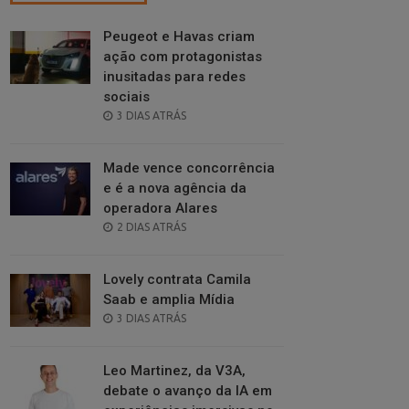
Peugeot e Havas criam
ação com protagonistas
inusitadas para redes
sociais
POSTED
3 DIAS ATRÁS
ON
Made vence concorrência
e é a nova agência da
operadora Alares
POSTED
2 DIAS ATRÁS
ON
Lovely contrata Camila
Saab e amplia Mídia
POSTED
3 DIAS ATRÁS
ON
Leo Martinez, da V3A,
debate o avanço da IA em