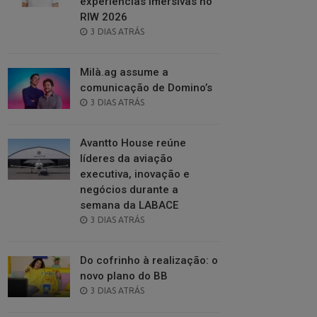
experiências imersivas no
RIW 2026
POSTED
3 DIAS ATRÁS
ON
Milà.ag assume a
comunicação de Domino’s
POSTED
3 DIAS ATRÁS
ON
Avantto House reúne
líderes da aviação
executiva, inovação e
negócios durante a
semana da LABACE
POSTED
3 DIAS ATRÁS
ON
Do cofrinho à realização: o
novo plano do BB
POSTED
3 DIAS ATRÁS
ON