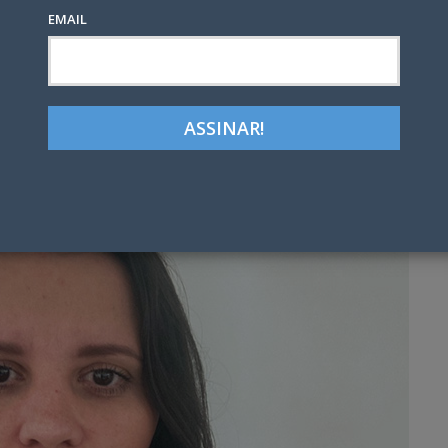
EMAIL
Google+
LinkedIn
Pinterest
tter