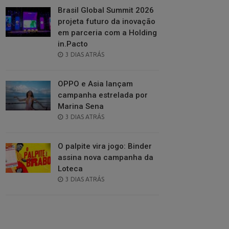
Brasil Global Summit 2026
projeta futuro da inovação
em parceria com a Holding
in.Pacto
POSTED
3 DIAS ATRÁS
ON
OPPO e Asia lançam
campanha estrelada por
Marina Sena
POSTED
3 DIAS ATRÁS
ON
O palpite vira jogo: Binder
assina nova campanha da
Loteca
POSTED
3 DIAS ATRÁS
ON