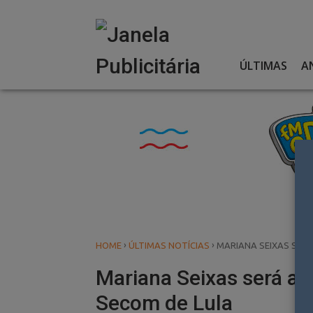
Skip
to
content
ÚLTIMAS
A
›
›
HOME
ÚLTIMAS NOTÍCIAS
MARIANA SEIXAS SERÁ
Mariana Seixas será a s
Secom de Lula