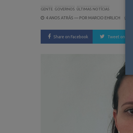
GENTE
GOVERNOS
ÚLTIMAS NOTÍCIAS
POSTED
4 ANOS ATRÁS
— POR
MARCIO EHRLICH
0
ON
Share
on Facebook
Tweet
on Twi