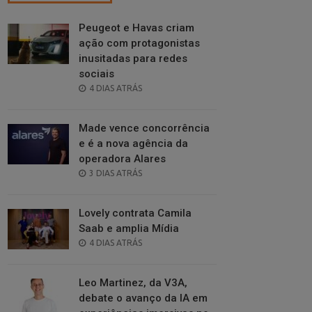
Peugeot e Havas criam
ação com protagonistas
inusitadas para redes
sociais
POSTED
4 DIAS ATRÁS
ON
Made vence concorrência
e é a nova agência da
operadora Alares
POSTED
3 DIAS ATRÁS
ON
Lovely contrata Camila
Saab e amplia Mídia
POSTED
4 DIAS ATRÁS
ON
Leo Martinez, da V3A,
debate o avanço da IA em