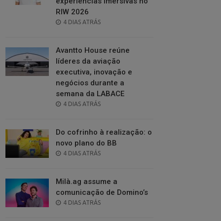
experiências imersivas no
RIW 2026
POSTED
4 DIAS ATRÁS
ON
Avantto House reúne
líderes da aviação
executiva, inovação e
negócios durante a
semana da LABACE
POSTED
4 DIAS ATRÁS
ON
Do cofrinho à realização: o
novo plano do BB
POSTED
4 DIAS ATRÁS
ON
Milà.ag assume a
comunicação de Domino’s
POSTED
4 DIAS ATRÁS
ON