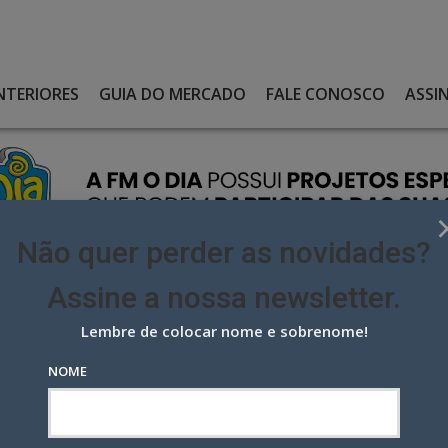
NTERIORES
GUIA DO MERCADO
FALE CONOSCO
ASSI
Não quer perder as novidades?
Assine a nossa newsletter.
Lembre de colocar nome e sobrenome!
 A SECRETÁRIA DE PUBLICIDADE NA SECOM DE LULA
NOME
ecretária de publicidade na