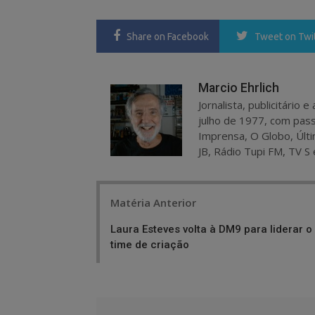
Share
on Facebook
Tweet
on Twi
Marcio Ehrlich
Jornalista, publicitário
julho de 1977, com pass
Imprensa, O Globo, Últi
JB, Rádio Tupi FM, TV S 
Post
Matéria Anterior
navigation
Laura Esteves volta à DM9 para liderar o
time de criação