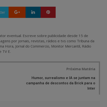
Google+
LinkedIn
Pinterest
tter
 e ator eventual. Escreve sobre publicidade desde 15 de
agens por jornais, revistas, rádios e tvs como Tribuna da
ma Hora, Jornal do Commercio, Monitor Mercantil, Rádio
e TV E.
Próxima Matéria
Humor, surrealismo e IA se juntam na
campanha de descontos da Brick para o
Inter