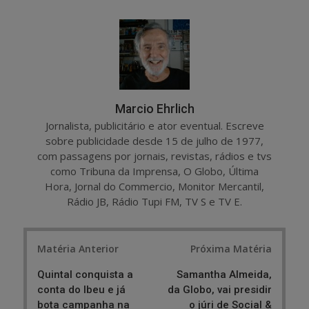
a
e
r
e
e
t
Marcio Ehrlich
Jornalista, publicitário e ator eventual. Escreve
sobre publicidade desde 15 de julho de 1977,
com passagens por jornais, revistas, rádios e tvs
como Tribuna da Imprensa, O Globo, Última
Hora, Jornal do Commercio, Monitor Mercantil,
Rádio JB, Rádio Tupi FM, TV S e TV E.
Post
Matéria Anterior
Próxima Matéria
navigation
Quintal conquista a
Samantha Almeida,
conta do Ibeu e já
da Globo, vai presidir
bota campanha na
o júri de Social &