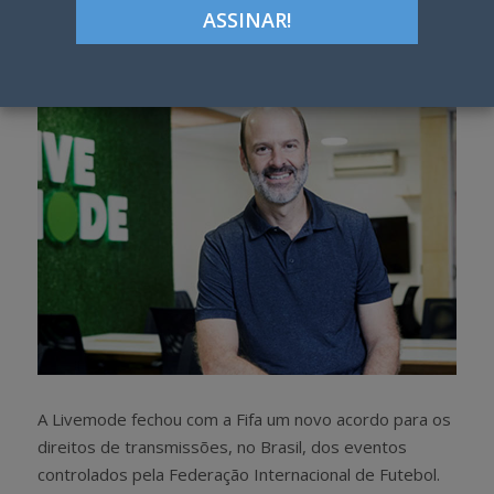
Google+
LinkedIn
Pinterest
S
T
h
w
a
e
r
e
e
t
A Livemode fechou com a Fifa um novo acordo para os
direitos de transmissões, no Brasil, dos eventos
controlados pela Federação Internacional de Futebol.