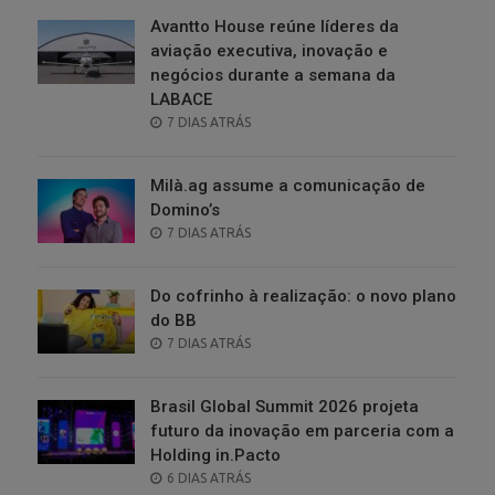
Avantto House reúne líderes da
aviação executiva, inovação e
negócios durante a semana da
LABACE
POSTED
7 DIAS ATRÁS
ON
Milà.ag assume a comunicação de
Domino’s
POSTED
7 DIAS ATRÁS
ON
Do cofrinho à realização: o novo plano
do BB
POSTED
7 DIAS ATRÁS
ON
Brasil Global Summit 2026 projeta
futuro da inovação em parceria com a
Holding in.Pacto
POSTED
6 DIAS ATRÁS