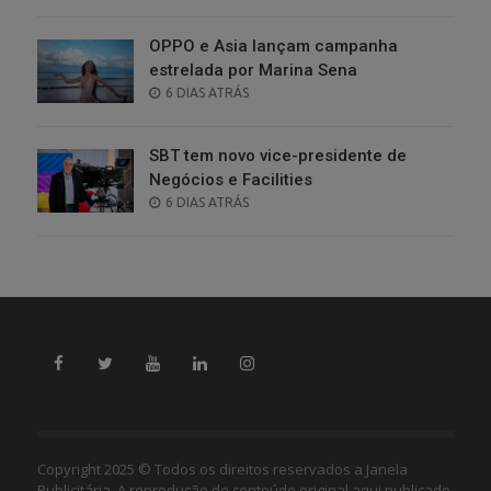
ON
OPPO e Asia lançam campanha
estrelada por Marina Sena
POSTED
6 DIAS ATRÁS
ON
SBT tem novo vice-presidente de
Negócios e Facilities
POSTED
6 DIAS ATRÁS
ON
Copyright 2025 © Todos os direitos reservados a Janela
Publicitária. A reprodução de conteúdo original aqui publicado