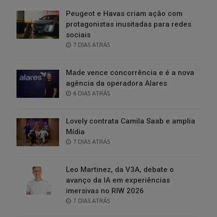
Peugeot e Havas criam ação com
protagonistas inusitadas para redes
sociais
POSTED
7 DIAS ATRÁS
ON
Made vence concorrência e é a nova
agência da operadora Alares
POSTED
6 DIAS ATRÁS
ON
Lovely contrata Camila Saab e amplia
Mídia
POSTED
7 DIAS ATRÁS
ON
Leo Martinez, da V3A, debate o
avanço da IA em experiências
imersivas no RIW 2026
POSTED
7 DIAS ATRÁS
ON