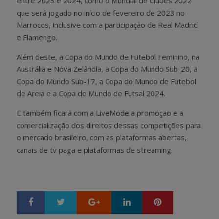
entre 2023 e 2024, como o Mundial de Clubes 2022
que será jogado no início de fevereiro de 2023 no
Marrocos, inclusive com a participação de Real Madrid
e Flamengo.
Além deste, a Copa do Mundo de Futebol Feminino, na
Austrália e Nova Zelândia, a Copa do Mundo Sub-20, a
Copa do Mundo Sub-17, a Copa do Mundo de Futebol
de Areia e a Copa do Mundo de Futsal 2024.
E também ficará com a LiveMode a promoção e a
comercialização dos direitos dessas competições para
o mercado brasileiro, com as plataformas abertas,
canais de tv paga e plataformas de streaming.
Google+
LinkedIn
Pinterest
S
T
h
w