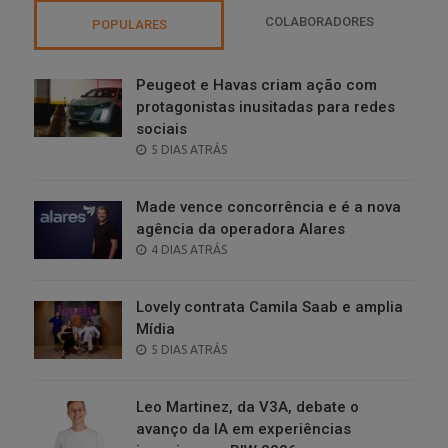
COLABORADORES
POPULARES
Peugeot e Havas criam ação com
protagonistas inusitadas para redes
sociais
POSTED
5 DIAS ATRÁS
ON
Made vence concorrência e é a nova
agência da operadora Alares
POSTED
4 DIAS ATRÁS
ON
Lovely contrata Camila Saab e amplia
Mídia
POSTED
5 DIAS ATRÁS
ON
Leo Martinez, da V3A, debate o
avanço da IA em experiências