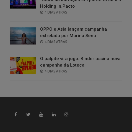
Holding in.Pacto
POSTED
4 DIAS ATRÁS
ON
OPPO e Asia lançam campanha
estrelada por Marina Sena
POSTED
4 DIAS ATRÁS
ON
O palpite vira jogo: Binder assina nova
campanha da Loteca
POSTED
4 DIAS ATRÁS
ON