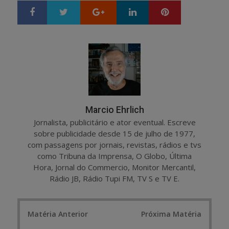
Google+
LinkedIn
Pinterest
S
T
h
w
a
e
r
e
e
t
Marcio Ehrlich
Jornalista, publicitário e ator eventual. Escreve
sobre publicidade desde 15 de julho de 1977,
com passagens por jornais, revistas, rádios e tvs
como Tribuna da Imprensa, O Globo, Última
Hora, Jornal do Commercio, Monitor Mercantil,
Rádio JB, Rádio Tupi FM, TV S e TV E.
Post
Matéria Anterior
Próxima Matéria
navigation