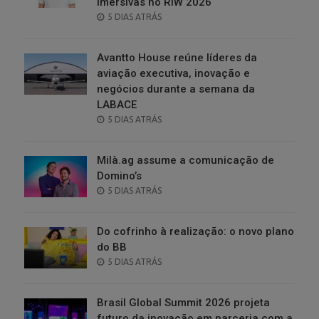
imersivas no RIW 2026
POSTED
5 DIAS ATRÁS
ON
Avantto House reúne líderes da
aviação executiva, inovação e
negócios durante a semana da
LABACE
POSTED
5 DIAS ATRÁS
ON
Milà.ag assume a comunicação de
Domino’s
POSTED
5 DIAS ATRÁS
ON
Do cofrinho à realização: o novo plano
do BB
POSTED
5 DIAS ATRÁS
ON
Brasil Global Summit 2026 projeta
futuro da inovação em parceria com a