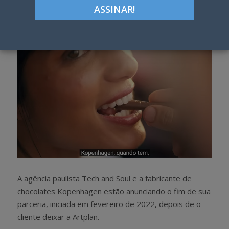
h
w
a
e
r
e
e
t
A agência paulista Tech and Soul e a fabricante de
chocolates Kopenhagen estão anunciando o fim de sua
parceria, iniciada em fevereiro de 2022, depois de o
cliente deixar a Artplan.