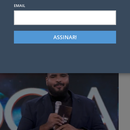
EMAIL
Google+
LinkedIn
Pinterest
tter