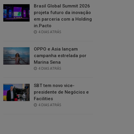
Brasil Global Summit 2026
projeta futuro da inovação
em parceria com a Holding
in.Pacto
POSTED
4 DIAS ATRÁS
ON
OPPO e Asia lançam
campanha estrelada por
Marina Sena
POSTED
4 DIAS ATRÁS
ON
SBT tem novo vice-
presidente de Negócios e
Facilities
POSTED
4 DIAS ATRÁS
ON