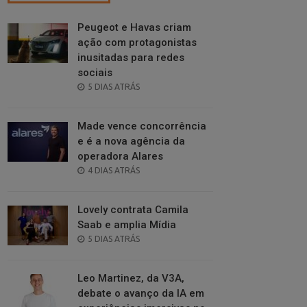
Peugeot e Havas criam
ação com protagonistas
inusitadas para redes
sociais
POSTED
5 DIAS ATRÁS
ON
Made vence concorrência
e é a nova agência da
operadora Alares
POSTED
4 DIAS ATRÁS
ON
Lovely contrata Camila
Saab e amplia Mídia
POSTED
5 DIAS ATRÁS
ON
Leo Martinez, da V3A,
debate o avanço da IA em