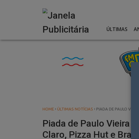
Skip
to
content
ÚLTIMAS
A
›
›
HOME
ÚLTIMAS NOTÍCIAS
PIADA DE PAULO VIEI
Piada de Paulo Vieira 
Claro, Pizza Hut e Bra