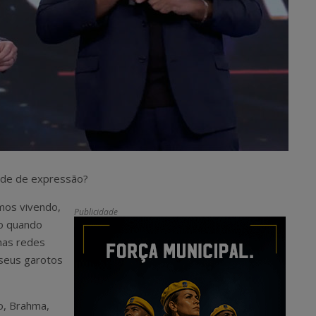
ade de expressão?
mos vivendo,
Publicidade
do quando
nas redes
 seus garotos
o, Brahma,