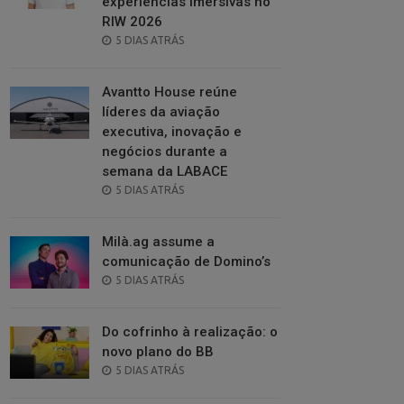
experiências imersivas no
RIW 2026
POSTED
5 DIAS ATRÁS
ON
Avantto House reúne
líderes da aviação
executiva, inovação e
negócios durante a
semana da LABACE
POSTED
5 DIAS ATRÁS
ON
Milà.ag assume a
comunicação de Domino’s
POSTED
5 DIAS ATRÁS
ON
Do cofrinho à realização: o
novo plano do BB
POSTED
5 DIAS ATRÁS
ON