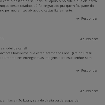
 com o destino de seu país, eu apoio o boicote e que ele perca
e noção desse cidadão, só foi engraçado pra quem faz parte da
 no pé meu amigo abraçou o cactus literalmente.
Responder
cci
4 ANOS AGO
ra mudei de canal!
patriotas brasileiros que estão acampados nos QG’s do Brasil.
ut e Brahma em entregar suas imagens para este senhor sem
Responder
4 ANOS AGO
uem lacra não Lucra, seja de direita ou de esquerda.