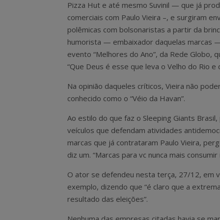
Pizza Hut e até mesmo Suvinil — que já pro
comerciais com Paulo Vieira –, e surgiram en
polêmicas com bolsonaristas a partir da brin
humorista — embaixador daquelas marcas —
evento “Melhores do Ano”, da Rede Globo, q
“Que Deus é esse que leva o Velho do Rio e 
Na opinião daqueles críticos, Vieira não pod
conhecido como o “Véio da Havan”.
Ao estilo do que faz o Sleeping Giants Brasil
veículos que defendam atividades antidemocr
marcas que já contrataram Paulo Vieira, perg
diz um. “Marcas para vc nunca mais consumir n
O ator se defendeu nesta terça, 27/12, em v
exemplo, dizendo que “é claro que a extrema 
resultado das eleições”.
Nenhuma das empresas citadas havia se manif