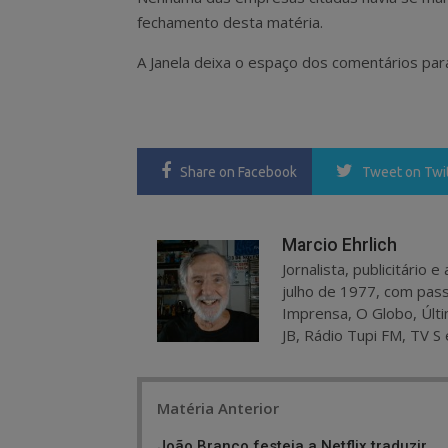
fechamento desta matéria.
A Janela deixa o espaço dos comentários par
Share
on Facebook
Tweet
on Twi
Marcio Ehrlich
Jornalista, publicitário
julho de 1977, com pass
Imprensa, O Globo, Últi
JB, Rádio Tupi FM, TV S 
Post
Matéria Anterior
navigation
João Branco festeja a Netflix traduzir