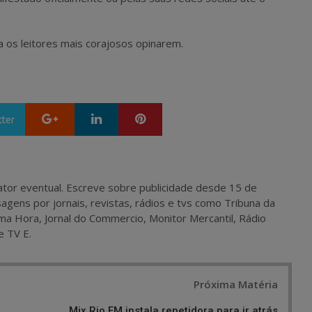
a os leitores mais corajosos opinarem.
Google+
LinkedIn
Pinterest
tter
 e ator eventual. Escreve sobre publicidade desde 15 de
agens por jornais, revistas, rádios e tvs como Tribuna da
ma Hora, Jornal do Commercio, Monitor Mercantil, Rádio
e TV E.
Próxima Matéria
Mix Rio FM instala repetidora para ir atrás