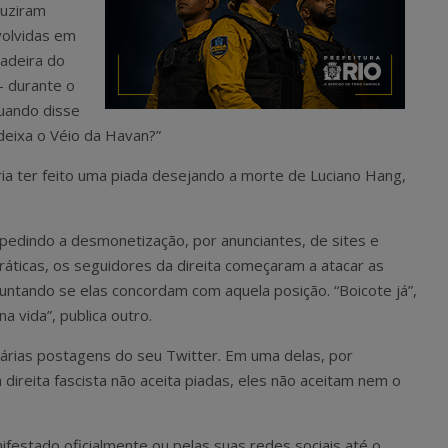
duziram
volvidas em
cadeira do
 durante o
uando disse
deixa o Véio da Havan?”
eria ter feito uma piada desejando a morte de Luciano Hang,
, pedindo a desmonetização, por anunciantes, de sites e
áticas, os seguidores da direita começaram a atacar as
untando se elas concordam com aquela posição. “Boicote já”,
a vida”, publica outro.
árias postagens do seu Twitter. Em uma delas, por
direita fascista não aceita piadas, eles não aceitam nem o
estado oficialmente ou pelas suas redes sociais até o