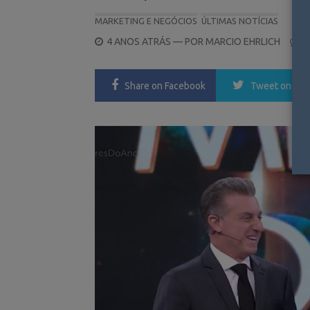
MARKETING E NEGÓCIOS
ÚLTIMAS NOTÍCIAS
POSTED
4 ANOS ATRÁS
— POR
MARCIO EHRLICH
6
ON
Share
on Facebook
Tweet
on Twi