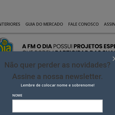
NTERIORES
GUIA DO MERCADO
FALE CONOSCO
ASSI
Não quer perder as novidades?
Assine a nossa newsletter.
Lembre de colocar nome e sobrenome!
RA SOBRE LUCIANO HANG SOBRA PARA CLARO, PIZZA HUT E BRAHMA
NOME
sobre Luciano Hang sobra para
hma