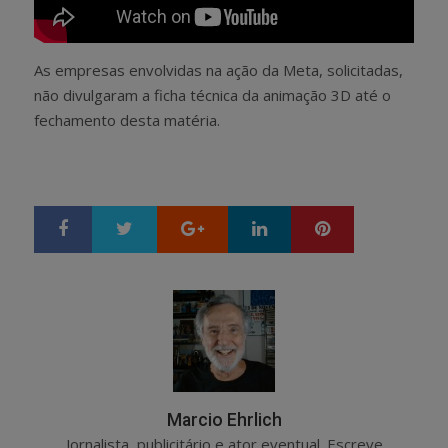
As empresas envolvidas na ação da Meta, solicitadas,
não divulgaram a ficha técnica da animação 3D até o
fechamento desta matéria.
Google+
LinkedIn
Pinterest
S
T
h
w
a
e
r
e
e
t
Marcio Ehrlich
Jornalista, publicitário e ator eventual. Escreve