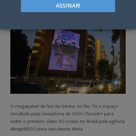
h
w
a
e
r
e
e
t
O megapainel de led da Gávea, no Rio, foi o espaço
escolhido pela consultoria de OOH Chicooh+ para
exibir o primeiro vídeo 3D criado no Brasil pela agência
AlmapBBDO para seu cliente Meta.