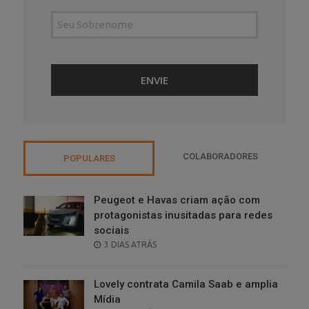
COLABORADORES
POPULARES
Peugeot e Havas criam ação com
protagonistas inusitadas para redes
sociais
POSTED
3 DIAS ATRÁS
ON
Lovely contrata Camila Saab e amplia
Mídia