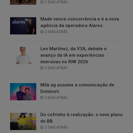
POSTED
3 DIAS ATRÁS
ON
Made vence concorrência e é a nova
agência da operadora Alares
POSTED
2 DIAS ATRÁS
ON
Leo Martinez, da V3A, debate o
avanço da IA em experiências
imersivas no RIW 2026
POSTED
2 DIAS ATRÁS
ON
Milà.ag assume a comunicação de
Domino’s
POSTED
2 DIAS ATRÁS
ON
Do cofrinho à realização: o novo plano
do BB
POSTED
2 DIAS ATRÁS
ON