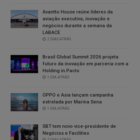
Avantto House reúne líderes da
aviação executiva, inovação e
negócios durante a semana da
LABACE
POSTED
2 DIAS ATRÁS
ON
Brasil Global Summit 2026 projeta
futuro da inovação em parceria com a
Holding in.Pacto
POSTED
1 DIA ATRÁS
ON
OPPO e Asia lançam campanha
estrelada por Marina Sena
POSTED
1 DIA ATRÁS
ON
SBT tem novo vice-presidente de
Negócios e Facilities
POSTED
2 DIAS ATRÁS