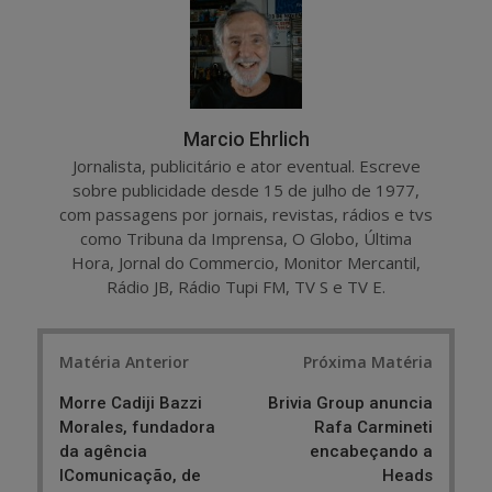
e
t
Marcio Ehrlich
Jornalista, publicitário e ator eventual. Escreve
sobre publicidade desde 15 de julho de 1977,
com passagens por jornais, revistas, rádios e tvs
como Tribuna da Imprensa, O Globo, Última
Hora, Jornal do Commercio, Monitor Mercantil,
Rádio JB, Rádio Tupi FM, TV S e TV E.
Post
Matéria Anterior
Próxima Matéria
navigation
Morre Cadiji Bazzi
Brivia Group anuncia
Morales, fundadora
Rafa Carmineti
da agência
encabeçando a
IComunicação, de
Heads