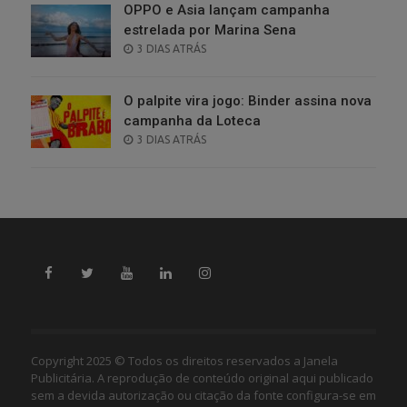
OPPO e Asia lançam campanha
estrelada por Marina Sena
POSTED
3 DIAS ATRÁS
ON
O palpite vira jogo: Binder assina nova
campanha da Loteca
POSTED
3 DIAS ATRÁS
ON
Copyright 2025 © Todos os direitos reservados a Janela
Publicitária. A reprodução de conteúdo original aqui publicado
sem a devida autorização ou citação da fonte configura-se em