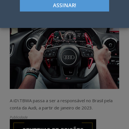
h
w
a
e
r
e
e
t
A iD\TBWA passa a ser a responsável no Brasil pela
conta da Audi, a partir de janeiro de 2023.
Publicidade