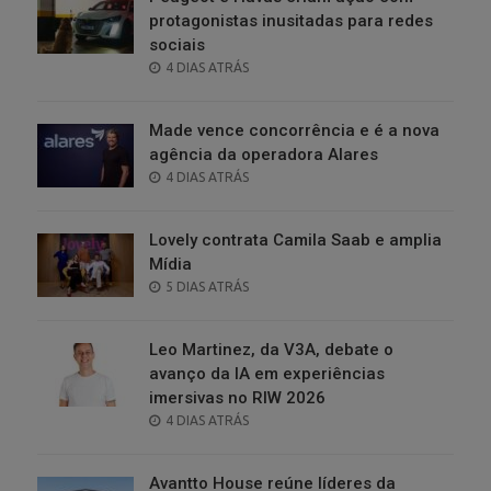
protagonistas inusitadas para redes
sociais
POSTED
4 DIAS ATRÁS
ON
Made vence concorrência e é a nova
agência da operadora Alares
POSTED
4 DIAS ATRÁS
ON
Lovely contrata Camila Saab e amplia
Mídia
POSTED
5 DIAS ATRÁS
ON
Leo Martinez, da V3A, debate o
avanço da IA em experiências
imersivas no RIW 2026
POSTED
4 DIAS ATRÁS
ON
Avantto House reúne líderes da