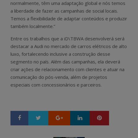
normalmente, têm uma adaptação global e nós temos
a liberdade de fazer as campanhas de social locais.
Temos a flexibilidade de adaptar conteúdos e produzir
também localmente.”
Entre os trabalhos que a iD\TBWA desenvolverá será
destacar a Audi no mercado de carros elétricos de alto
luxo, fortalecendo inclusive a construção desse
segmento no país. Além das campanhas, ela deverá
criar ações de relacionamento com clientes e atuar na
comunicação do pós-venda, além de projetos
especiais com concessionários e parceiros.
Google+
LinkedIn
Pinterest
S
T
h
w
a
e
r
e