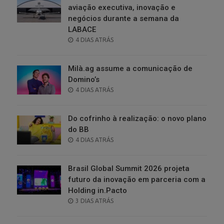
aviação executiva, inovação e
negócios durante a semana da
LABACE
POSTED
4 DIAS ATRÁS
ON
Milà.ag assume a comunicação de
Domino’s
POSTED
4 DIAS ATRÁS
ON
Do cofrinho à realização: o novo plano
do BB
POSTED
4 DIAS ATRÁS
ON
Brasil Global Summit 2026 projeta
futuro da inovação em parceria com a
Holding in.Pacto
POSTED
3 DIAS ATRÁS
ON