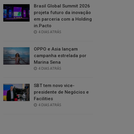
Brasil Global Summit 2026
projeta futuro da inovação
em parceria com a Holding
in.Pacto
POSTED
4 DIAS ATRÁS
ON
OPPO e Asia lançam
campanha estrelada por
Marina Sena
POSTED
4 DIAS ATRÁS
ON
SBT tem novo vice-
presidente de Negócios e
Facilities
POSTED
4 DIAS ATRÁS
ON