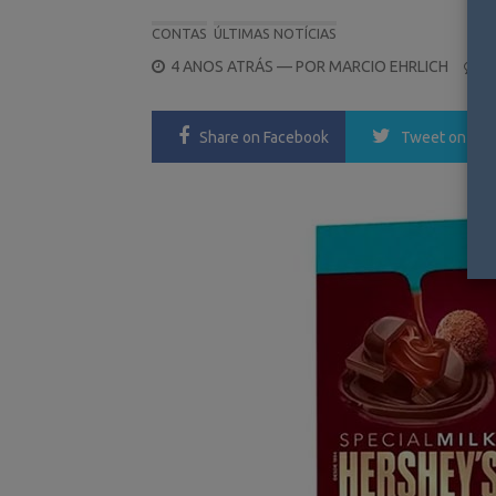
CONTAS
ÚLTIMAS NOTÍCIAS
POSTED
4 ANOS ATRÁS
— POR
MARCIO EHRLICH
0
ON
Share
on Facebook
Tweet
on Twi