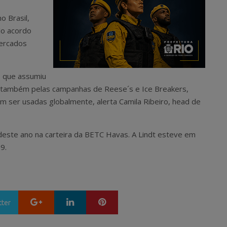
o Brasil,
lo acordo
mercados
s, que assumiu
o também pelas campanhas de Reese´s e Ice Breakers,
m ser usadas globalmente, alerta Camila Ribeiro, head de
este ano na carteira da BETC Havas. A Lindt esteve em
9.
Google+
LinkedIn
Pinterest
tter