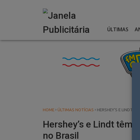
Skip
to
content
ÚLTIMAS
A
›
›
HOME
ÚLTIMAS NOTÍCIAS
HERSHEY’S E LINDT T
Hershey’s e Lindt têm 
no Brasil