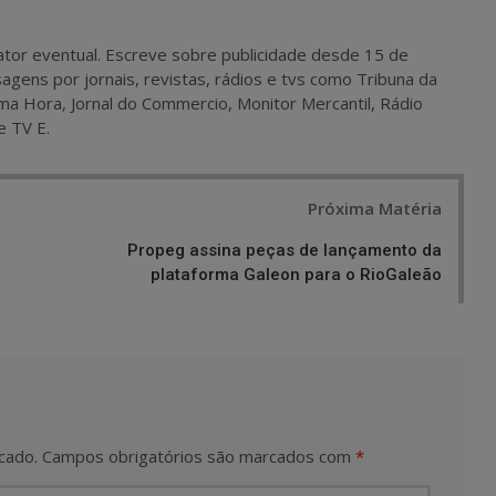
 e ator eventual. Escreve sobre publicidade desde 15 de
agens por jornais, revistas, rádios e tvs como Tribuna da
ma Hora, Jornal do Commercio, Monitor Mercantil, Rádio
e TV E.
Próxima Matéria
Propeg assina peças de lançamento da
plataforma Galeon para o RioGaleão
cado.
Campos obrigatórios são marcados com
*