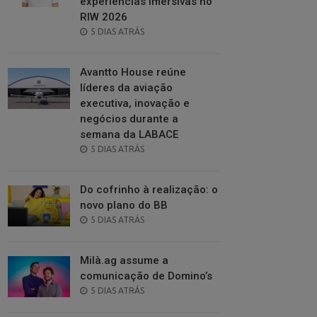
experiências imersivas no
RIW 2026
POSTED
5 DIAS ATRÁS
ON
Avantto House reúne
líderes da aviação
executiva, inovação e
negócios durante a
semana da LABACE
POSTED
5 DIAS ATRÁS
ON
Do cofrinho à realização: o
novo plano do BB
POSTED
5 DIAS ATRÁS
ON
Milà.ag assume a
comunicação de Domino’s
POSTED
5 DIAS ATRÁS
ON