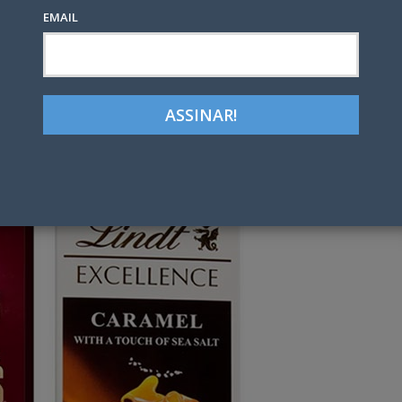
EMAIL
Google+
LinkedIn
Pinterest
tter