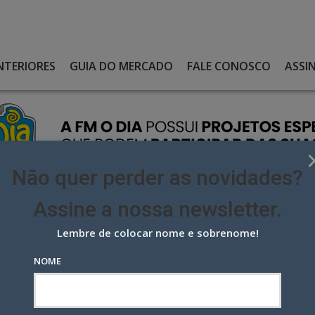
NTERIORES
GUIA DO MERCADO
FALE CONOSCO
ASSI
Não quer perder as novidades?
Assine a nossa newsletter.
Lembre de colocar nome e sobrenome!
ÊM NOVAS AGÊNCIAS DE PUBLICIDADE NO BRASIL
NOME
novas agências de publicidade