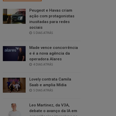
Peugeot e Havas criam
ação com protagonistas
inusitadas para redes
sociais
POSTED
5 DIAS ATRÁS
ON
Made vence concorrência
e é a nova agência da
operadora Alares
POSTED
4 DIAS ATRÁS
ON
Lovely contrata Camila
Saab e amplia Mídia
POSTED
5 DIAS ATRÁS
ON
Leo Martinez, da V3A,
debate o avanço da IA em