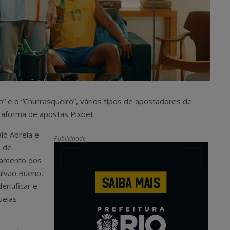
so” e o “Churrasqueiro”, vários tipos de apostadores de
taforma de apostas Pixbet.
io Abreia e
Publicidade
a de
tamento dos
alvão Bueno,
entificar e
uelas