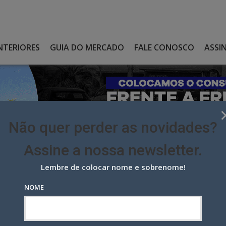
NTERIORES
GUIA DO MERCADO
FALE CONOSCO
ASSI
Não quer perder as novidades?
Assine a nossa newsletter.
Lembre de colocar nome e sobrenome!
 OS DIFERENTES TIPOS DE APOSTADORES EM CAMPANHA DA
NOME
iferentes tipos de