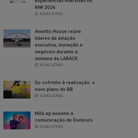
experiências imersivas no
RIW 2026
POSTED
4 DIAS ATRÁS
ON
Avantto House reúne
líderes da aviação
executiva, inovação e
negócios durante a
semana da LABACE
POSTED
4 DIAS ATRÁS
ON
Do cofrinho à realização: o
novo plano do BB
POSTED
4 DIAS ATRÁS
ON
Milà.ag assume a
comunicação de Domino’s
POSTED
4 DIAS ATRÁS
ON