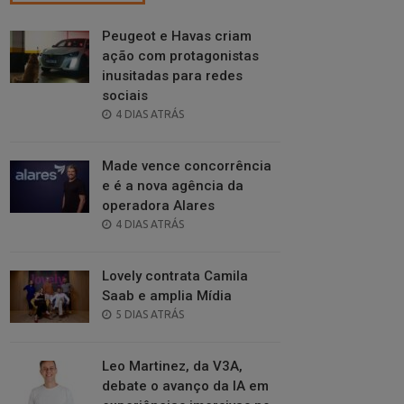
Peugeot e Havas criam
ação com protagonistas
inusitadas para redes
sociais
POSTED
4 DIAS ATRÁS
ON
Made vence concorrência
e é a nova agência da
operadora Alares
POSTED
4 DIAS ATRÁS
ON
Lovely contrata Camila
Saab e amplia Mídia
POSTED
5 DIAS ATRÁS
ON
Leo Martinez, da V3A,
debate o avanço da IA em