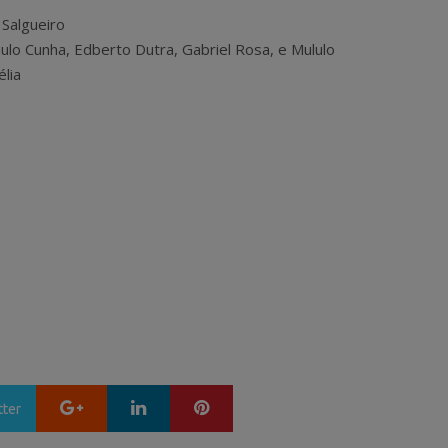
 Salgueiro
aulo Cunha, Edberto Dutra, Gabriel Rosa, e Mululo
lia
Google+
LinkedIn
Pinterest
tter