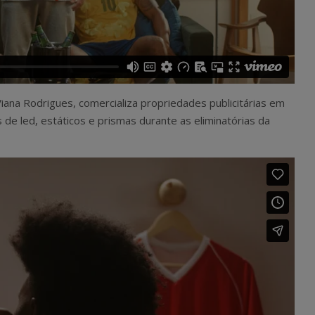
na Rodrigues, comercializa propriedades publicitárias em
s de led, estáticos e prismas durante as eliminatórias da