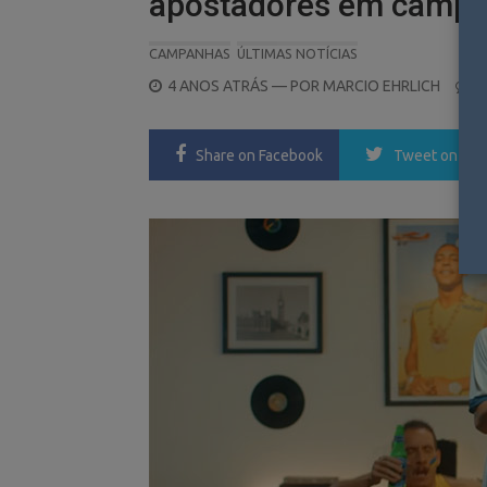
apostadores em campa
CAMPANHAS
ÚLTIMAS NOTÍCIAS
POSTED
4 ANOS ATRÁS
— POR
MARCIO EHRLICH
0
ON
Share
on Facebook
Tweet
on Twi