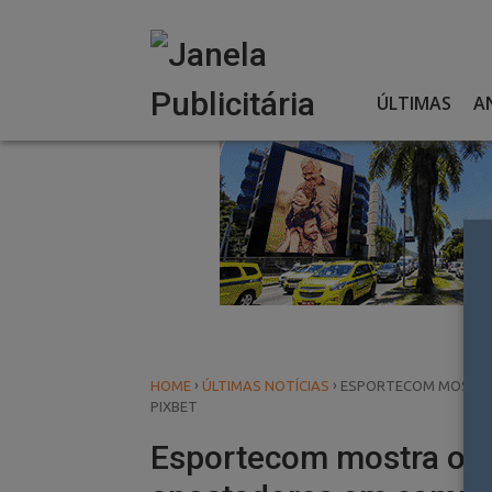
Skip
to
content
ÚLTIMAS
A
›
›
HOME
ÚLTIMAS NOTÍCIAS
ESPORTECOM MOSTRA
PIXBET
Esportecom mostra os d