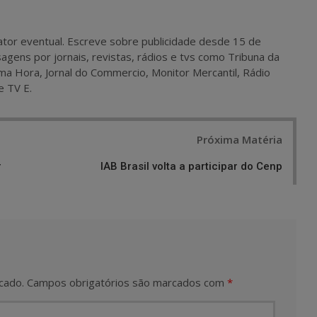
 e ator eventual. Escreve sobre publicidade desde 15 de
agens por jornais, revistas, rádios e tvs como Tribuna da
ma Hora, Jornal do Commercio, Monitor Mercantil, Rádio
e TV E.
Próxima Matéria
r
IAB Brasil volta a participar do Cenp
cado.
Campos obrigatórios são marcados com
*