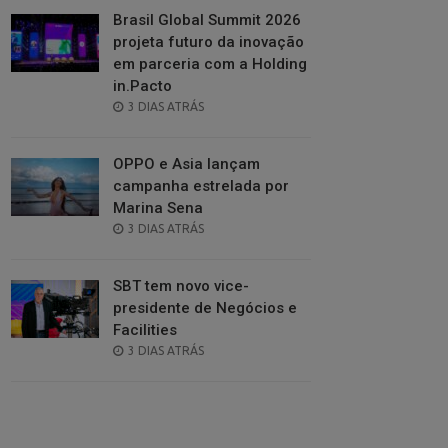
Brasil Global Summit 2026
projeta futuro da inovação
em parceria com a Holding
in.Pacto
POSTED
3 DIAS ATRÁS
ON
OPPO e Asia lançam
campanha estrelada por
Marina Sena
POSTED
3 DIAS ATRÁS
ON
SBT tem novo vice-
presidente de Negócios e
Facilities
POSTED
3 DIAS ATRÁS
ON