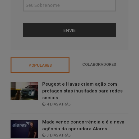
COLABORADORES
POPULARES
Peugeot e Havas criam ação com
protagonistas inusitadas para redes
sociais
POSTED
4 DIAS ATRÁS
ON
Made vence concorrência e é a nova
agência da operadora Alares
POSTED
3 DIAS ATRÁS