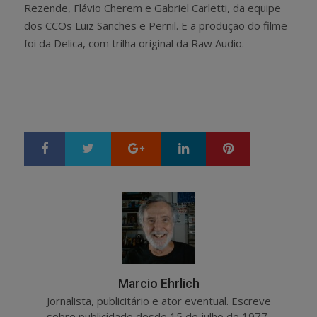
Rezende, Flávio Cherem e Gabriel Carletti, da equipe
dos CCOs Luiz Sanches e Pernil. E a produção do filme
foi da Delica, com trilha original da Raw Audio.
Google+
LinkedIn
Pinterest
S
T
h
w
a
e
r
e
e
t
Marcio Ehrlich
Jornalista, publicitário e ator eventual. Escreve
sobre publicidade desde 15 de julho de 1977,