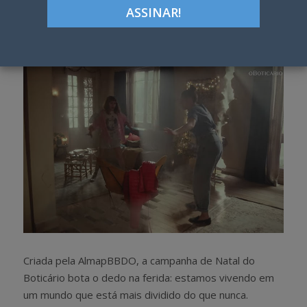
Google+
LinkedIn
Pinterest
S
T
h
w
a
e
r
e
e
t
Criada pela AlmapBBDO, a campanha de Natal do
Boticário bota o dedo na ferida: estamos vivendo em
um mundo que está mais dividido do que nunca.