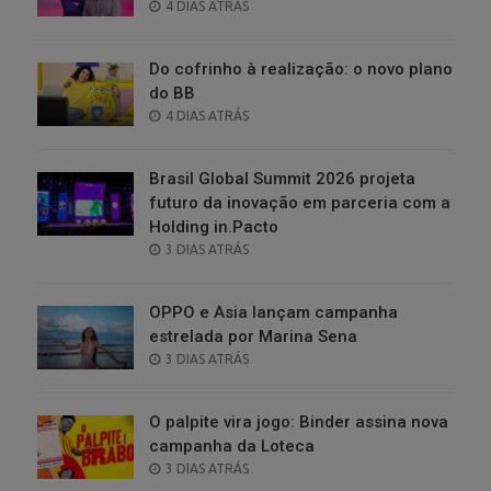
POSTED
4 DIAS ATRÁS
ON
Do cofrinho à realização: o novo plano
do BB
POSTED
4 DIAS ATRÁS
ON
Brasil Global Summit 2026 projeta
futuro da inovação em parceria com a
Holding in.Pacto
POSTED
3 DIAS ATRÁS
ON
OPPO e Asia lançam campanha
estrelada por Marina Sena
POSTED
3 DIAS ATRÁS
ON
O palpite vira jogo: Binder assina nova
campanha da Loteca
POSTED
3 DIAS ATRÁS
ON