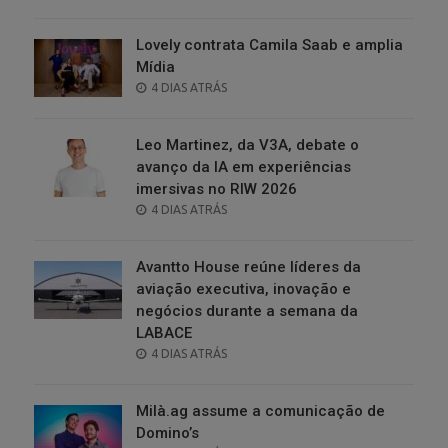
ON
Lovely contrata Camila Saab e amplia
Mídia
POSTED
4 DIAS ATRÁS
ON
Leo Martinez, da V3A, debate o
avanço da IA em experiências
imersivas no RIW 2026
POSTED
4 DIAS ATRÁS
ON
Avantto House reúne líderes da
aviação executiva, inovação e
negócios durante a semana da
LABACE
POSTED
4 DIAS ATRÁS
ON
Milà.ag assume a comunicação de
Domino’s