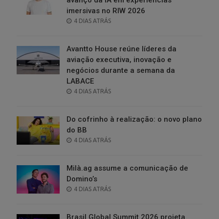
imersivas no RIW 2026
POSTED
4 DIAS ATRÁS
ON
Avantto House reúne líderes da
aviação executiva, inovação e
negócios durante a semana da
LABACE
POSTED
4 DIAS ATRÁS
ON
Do cofrinho à realização: o novo plano
do BB
POSTED
4 DIAS ATRÁS
ON
Milà.ag assume a comunicação de
Domino’s
POSTED
4 DIAS ATRÁS
ON
Brasil Global Summit 2026 projeta