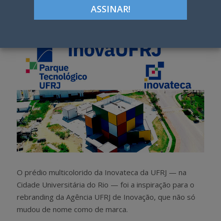
h
w
a
e
r
e
e
t
O prédio multicolorido da Inovateca da UFRJ — na
Cidade Universitária do Rio — foi a inspiração para o
rebranding da Agência UFRJ de Inovação, que não só
mudou de nome como de marca.