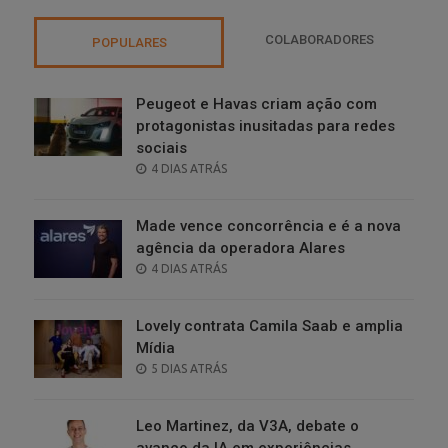
COLABORADORES
POPULARES
Peugeot e Havas criam ação com
protagonistas inusitadas para redes
sociais
POSTED
4 DIAS ATRÁS
ON
Made vence concorrência e é a nova
agência da operadora Alares
POSTED
4 DIAS ATRÁS
ON
Lovely contrata Camila Saab e amplia
Mídia
POSTED
5 DIAS ATRÁS
ON
Leo Martinez, da V3A, debate o
avanço da IA em experiências