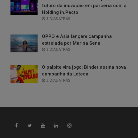
futuro da inovação em parceria com a
Holding in.Pacto
POSTED
3 DIAS ATRÁS
ON
OPPO e Asia lançam campanha
estrelada por Marina Sena
POSTED
3 DIAS ATRÁS
ON
O palpite vira jogo: Binder assina nova
campanha da Loteca
POSTED
3 DIAS ATRÁS
ON