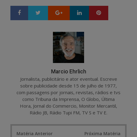
Google+
LinkedIn
Pinterest
S
T
h
w
a
e
r
e
e
t
Marcio Ehrlich
Jornalista, publicitário e ator eventual. Escreve
sobre publicidade desde 15 de julho de 1977,
com passagens por jornais, revistas, rádios e tvs
como Tribuna da Imprensa, O Globo, Última
Hora, Jornal do Commercio, Monitor Mercantil,
Rádio JB, Rádio Tupi FM, TV S e TV E.
Post
Matéria Anterior
Próxima Matéria