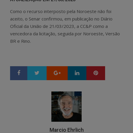
Como o recurso interposto pela Noroeste não foi
aceito, o Senar confirmou, em publicação no Diário
Oficial da União de 21/03/2023, a CC&P como a
vencedora da licitação, seguida por Noroeste, Versão
BR e Rino.
Google+
LinkedIn
Pinterest
S
T
h
w
a
e
r
e
e
t
Marcio Ehrlich