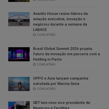
ON
Avantto House reúne líderes da
aviação executiva, inovação e
negócios durante a semana da
LABACE
POSTED
3 DIAS ATRÁS
ON
Brasil Global Summit 2026 projeta
futuro da inovação em parceria com a
Holding in.Pacto
POSTED
2 DIAS ATRÁS
ON
OPPO e Asia lançam campanha
estrelada por Marina Sena
POSTED
2 DIAS ATRÁS
ON
SBT tem novo vice-presidente de
Negócios e Facilities