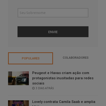
COLABORADORES
POPULARES
Peugeot e Havas criam ação com
protagonistas inusitadas para redes
sociais
POSTED
3 DIAS ATRÁS
ON
Lovely contrata Camila Saab e amplia