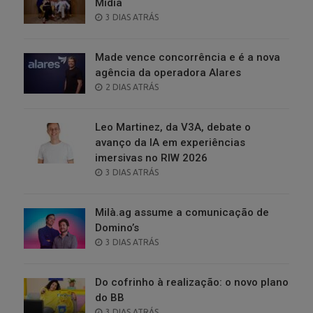
Mídia
POSTED
3 DIAS ATRÁS
ON
Made vence concorrência e é a nova
agência da operadora Alares
POSTED
2 DIAS ATRÁS
ON
Leo Martinez, da V3A, debate o
avanço da IA em experiências
imersivas no RIW 2026
POSTED
3 DIAS ATRÁS
ON
Milà.ag assume a comunicação de
Domino’s
POSTED
3 DIAS ATRÁS
ON
Do cofrinho à realização: o novo plano
do BB
POSTED
3 DIAS ATRÁS