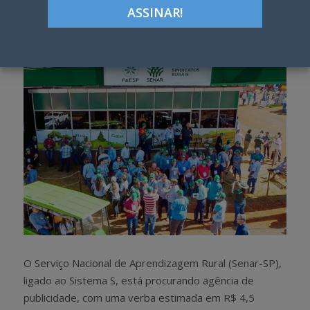
Google+
LinkedIn
Pinterest
S
T
h
w
a
e
r
e
e
t
O Serviço Nacional de Aprendizagem Rural (Senar-SP),
ligado ao Sistema S, está procurando agência de
publicidade, com uma verba estimada em R$ 4,5