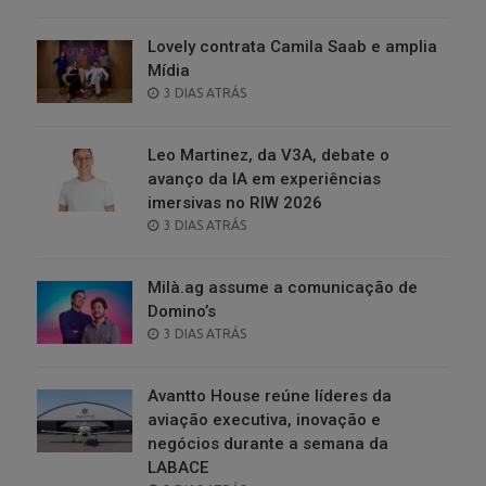
ON
Lovely contrata Camila Saab e amplia
Mídia
POSTED
3 DIAS ATRÁS
ON
Leo Martinez, da V3A, debate o
avanço da IA em experiências
imersivas no RIW 2026
POSTED
3 DIAS ATRÁS
ON
Milà.ag assume a comunicação de
Domino’s
POSTED
3 DIAS ATRÁS
ON
Avantto House reúne líderes da
aviação executiva, inovação e
negócios durante a semana da
LABACE