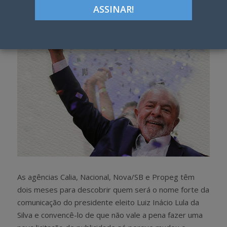
h
w
a
e
r
e
e
t
As agências Calia, Nacional, Nova/SB e Propeg têm
dois meses para descobrir quem será o nome forte da
comunicação do presidente eleito Luiz Inácio Lula da
Silva e convencê-lo de que não vale a pena fazer uma