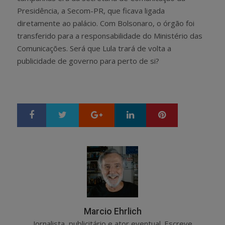
Presidência, a Secom-PR, que ficava ligada
diretamente ao palácio. Com Bolsonaro, o órgão foi
transferido para a responsabilidade do Ministério das
Comunicações. Será que Lula trará de volta a
publicidade de governo para perto de si?
Google+
LinkedIn
Pinterest
S
T
h
w
a
e
r
e
e
t
Marcio Ehrlich
Jornalista, publicitário e ator eventual. Escreve