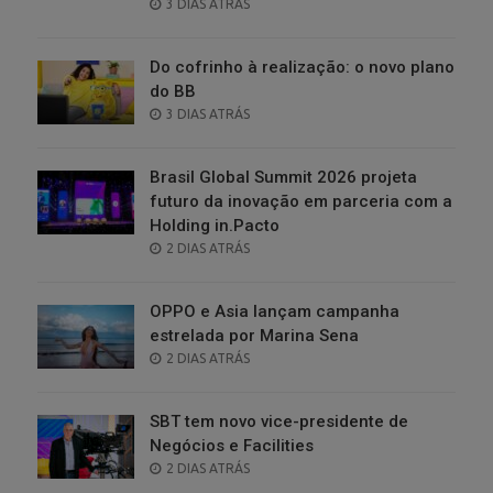
POSTED
3 DIAS ATRÁS
ON
Do cofrinho à realização: o novo plano
do BB
POSTED
3 DIAS ATRÁS
ON
Brasil Global Summit 2026 projeta
futuro da inovação em parceria com a
Holding in.Pacto
POSTED
2 DIAS ATRÁS
ON
OPPO e Asia lançam campanha
estrelada por Marina Sena
POSTED
2 DIAS ATRÁS
ON
SBT tem novo vice-presidente de
Negócios e Facilities
POSTED
2 DIAS ATRÁS
ON