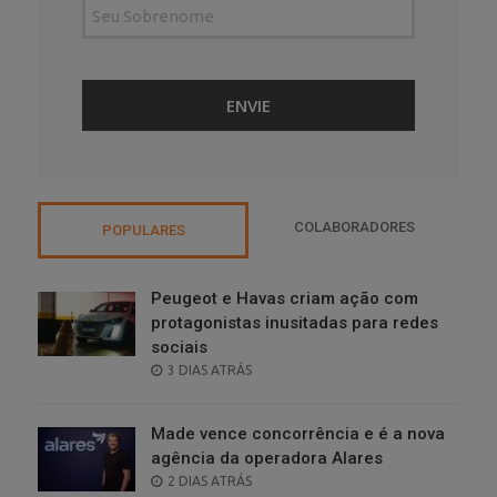
COLABORADORES
POPULARES
Peugeot e Havas criam ação com
protagonistas inusitadas para redes
sociais
POSTED
3 DIAS ATRÁS
ON
Made vence concorrência e é a nova
agência da operadora Alares
POSTED
2 DIAS ATRÁS