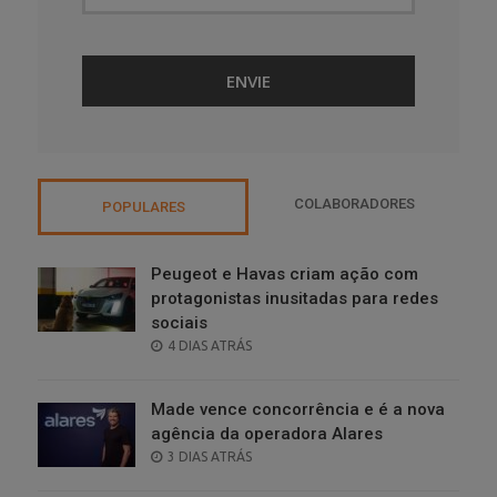
COLABORADORES
POPULARES
Peugeot e Havas criam ação com
protagonistas inusitadas para redes
sociais
POSTED
4 DIAS ATRÁS
ON
Made vence concorrência e é a nova
agência da operadora Alares
POSTED
3 DIAS ATRÁS
ON