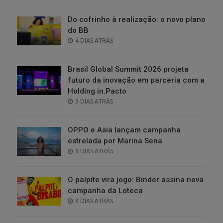
ON
Do cofrinho à realização: o novo plano
do BB
POSTED
4 DIAS ATRÁS
ON
Brasil Global Summit 2026 projeta
futuro da inovação em parceria com a
Holding in.Pacto
POSTED
3 DIAS ATRÁS
ON
OPPO e Asia lançam campanha
estrelada por Marina Sena
POSTED
3 DIAS ATRÁS
ON
O palpite vira jogo: Binder assina nova
campanha da Loteca
POSTED
3 DIAS ATRÁS
ON