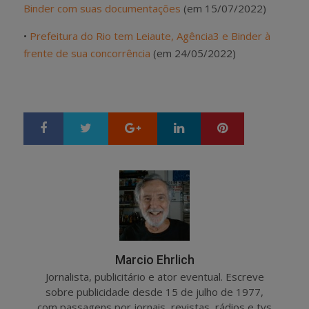
Binder com suas documentações
(em 15/07/2022)
•
Prefeitura do Rio tem Leiaute, Agência3 e Binder à
frente de sua concorrência
(em 24/05/2022)
Google+
LinkedIn
Pinterest
S
T
h
w
a
e
r
e
e
t
Marcio Ehrlich
Jornalista, publicitário e ator eventual. Escreve
sobre publicidade desde 15 de julho de 1977,
com passagens por jornais, revistas, rádios e tvs