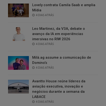
Lovely contrata Camila Saab e amplia
Mídia
POSTED
4 DIAS ATRÁS
ON
Leo Martinez, da V3A, debate o
avanço da IA em experiências
imersivas no RIW 2026
POSTED
4 DIAS ATRÁS
ON
Milà.ag assume a comunicação de
Domino’s
POSTED
4 DIAS ATRÁS
ON
Avantto House reúne líderes da
aviação executiva, inovação e
negócios durante a semana da
LABACE
POSTED
4 DIAS ATRÁS