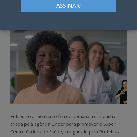
Google+
LinkedIn
Pinterest
S
T
h
w
a
e
r
e
e
t
Entrou no ar no último fim de semana a campanha
criada pela agência Binder para promover o Super
Centro Carioca de Saúde, inaugurado pela Prefeitura