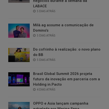
negócios durante a semana da
LABACE
POSTED
5 DIAS ATRÁS
ON
Milà.ag assume a comunicação de
Domino’s
POSTED
5 DIAS ATRÁS
ON
Do cofrinho à realização: o novo plano
do BB
POSTED
5 DIAS ATRÁS
ON
Brasil Global Summit 2026 projeta
futuro da inovação em parceria com a
Holding in.Pacto
POSTED
4 DIAS ATRÁS
ON
OPPO e Asia lançam campanha
estrelada por Marina Sena