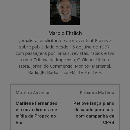
e
t
Marcio Ehrlich
Jornalista, publicitário e ator eventual. Escreve
sobre publicidade desde 15 de julho de 1977,
com passagens por jornais, revistas, rádios e tvs
como Tribuna da Imprensa, O Globo, Última
Hora, Jornal do Commercio, Monitor Mercantil,
Rádio JB, Rádio Tupi FM, TV S e TV E.
Post
Matéria Anterior
Próxima Matéria
navigation
Marilene Fernandes
Petlove lança plano
é a nova diretora de
de saúde para pets
mídia da Propeg no
com campanha da
Rio
CP+B