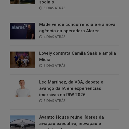
sociais
POSTED
5 DIAS ATRÁS
ON
Made vence concorrência e é a nova
agência da operadora Alares
POSTED
4 DIAS ATRÁS
ON
Lovely contrata Camila Saab e amplia
Mídia
POSTED
5 DIAS ATRÁS
ON
Leo Martinez, da V3A, debate o
avanço da IA em experiências
imersivas no RIW 2026
POSTED
5 DIAS ATRÁS
ON
Avantto House reúne líderes da
aviação executiva, inovação e