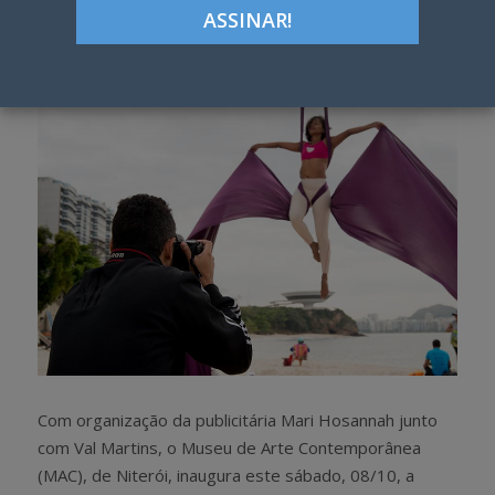
Google+
LinkedIn
Pinterest
S
T
h
w
a
e
r
e
e
t
Com organização da publicitária Mari Hosannah junto
com Val Martins, o Museu de Arte Contemporânea
(MAC), de Niterói, inaugura este sábado, 08/10, a