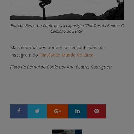
Foto de Bernardo Cople para a exposição “Por Trás da Ponte – O
Caminho do Sentir”
Mais informações podem ser encontradas no
Instagram do
Fantástico Mundo do Circo
.
(Foto de Bernardo Cople por Ana Beatriz Rodrigues)
Google+
LinkedIn
Pinterest
S
T
h
w
a
e
r
e