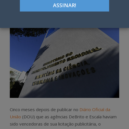
Google+
LinkedIn
Pinterest
S
T
h
w
a
e
r
e
e
t
Cinco meses depois de publicar no
Diário Oficial da
União
(DOU) que as agências DeBrito e Escala haviam
sido vencedoras de sua licitação publicitária, o