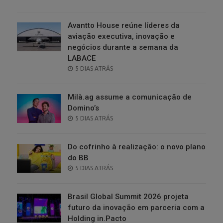
ON
Avantto House reúne líderes da
aviação executiva, inovação e
negócios durante a semana da
LABACE
POSTED
5 DIAS ATRÁS
ON
Milà.ag assume a comunicação de
Domino’s
POSTED
5 DIAS ATRÁS
ON
Do cofrinho à realização: o novo plano
do BB
POSTED
5 DIAS ATRÁS
ON
Brasil Global Summit 2026 projeta
futuro da inovação em parceria com a
Holding in.Pacto