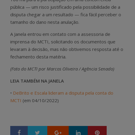
pública — um risco justificado pela possibilidade de a
disputa chegar a um resultado — fica fácil perceber o
tamanho do dano nesta anulação.
A Janela entrou em contato com a assessoria de
imprensa do MCTI, solicitando os documentos que
levaram à decisão, mas não obtivemos resposta até o
fechamento desta matéria.
(Foto do MCTI por Marcos Oliveira / Agência Senado)
LEIA TAMBÉM NA JANELA
•
DeBrito e Escala lideram a disputa pela conta do
MCTI
(em 04/10/2022)
Google+
LinkedIn
Pinterest
S
T