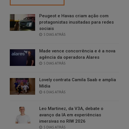
Peugeot e Havas criam ação com
protagonistas inusitadas para redes
sociais
POSTED
5 DIAS ATRÁS
ON
Made vence concorrência e é a nova
agência da operadora Alares
POSTED
5 DIAS ATRÁS
ON
Lovely contrata Camila Saab e amplia
Mídia
POSTED
6 DIAS ATRÁS
ON
Leo Martinez, da V3A, debate o
avanço da IA em experiências
imersivas no RIW 2026
POSTED
5 DIAS ATRÁS