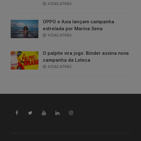
POSTED
4 DIAS ATRÁS
ON
OPPO e Asia lançam campanha
estrelada por Marina Sena
POSTED
4 DIAS ATRÁS
ON
O palpite vira jogo: Binder assina nova
campanha da Loteca
POSTED
4 DIAS ATRÁS
ON