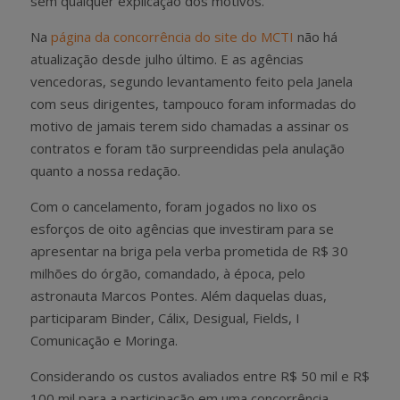
sem qualquer explicação dos motivos.
Na
página da concorrência do site do MCTI
não há
atualização desde julho último. E as agências
vencedoras, segundo levantamento feito pela Janela
com seus dirigentes, tampouco foram informadas do
motivo de jamais terem sido chamadas a assinar os
contratos e foram tão surpreendidas pela anulação
quanto a nossa redação.
Com o cancelamento, foram jogados no lixo os
esforços de oito agências que investiram para se
apresentar na briga pela verba prometida de R$ 30
milhões do órgão, comandado, à época, pelo
astronauta Marcos Pontes. Além daquelas duas,
participaram Binder, Cálix, Desigual, Fields, I
Comunicação e Moringa.
Considerando os custos avaliados entre R$ 50 mil e R$
100 mil para a participação em uma concorrência