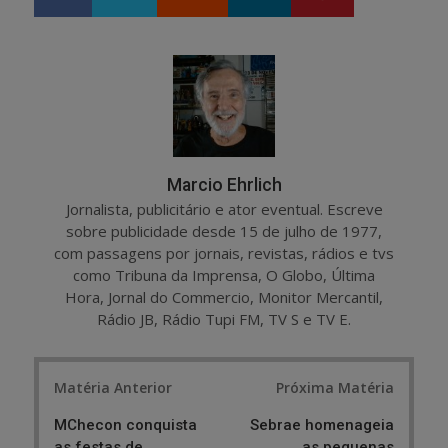
h
w
a
e
r
e
e
t
Marcio Ehrlich
Jornalista, publicitário e ator eventual. Escreve
sobre publicidade desde 15 de julho de 1977,
com passagens por jornais, revistas, rádios e tvs
como Tribuna da Imprensa, O Globo, Última
Hora, Jornal do Commercio, Monitor Mercantil,
Rádio JB, Rádio Tupi FM, TV S e TV E.
Post
Matéria Anterior
Próxima Matéria
navigation
MChecon conquista
Sebrae homenageia
as festas de
as pequenas