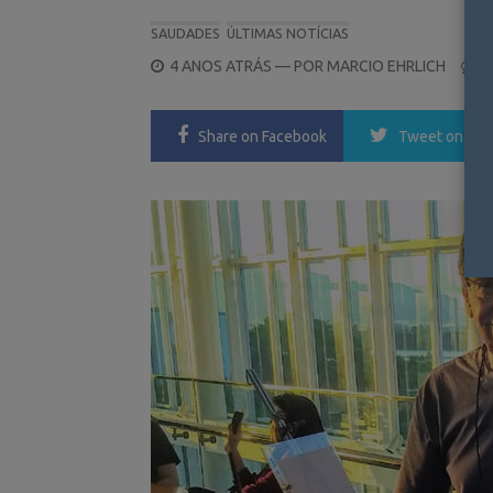
SAUDADES
ÚLTIMAS NOTÍCIAS
POSTED
4 ANOS ATRÁS
— POR
MARCIO EHRLICH
1
ON
Share
on Facebook
Tweet
on Twi