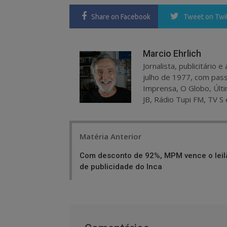
Share
on Facebook
Tweet
on Twi
Marcio Ehrlich
Jornalista, publicitário
julho de 1977, com pass
Imprensa, O Globo, Últi
JB, Rádio Tupi FM, TV S 
Post
Matéria Anterior
navigation
Com desconto de 92%, MPM vence o leil
de publicidade do Inca