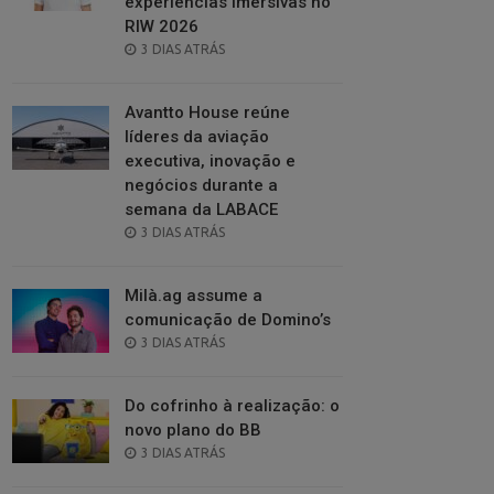
experiências imersivas no
RIW 2026
POSTED
3 DIAS ATRÁS
ON
Avantto House reúne
líderes da aviação
executiva, inovação e
negócios durante a
semana da LABACE
POSTED
3 DIAS ATRÁS
ON
Milà.ag assume a
comunicação de Domino’s
POSTED
3 DIAS ATRÁS
ON
Do cofrinho à realização: o
novo plano do BB
POSTED
3 DIAS ATRÁS
ON