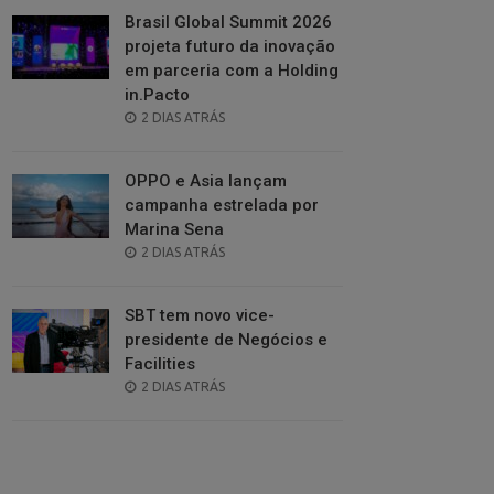
Brasil Global Summit 2026
projeta futuro da inovação
em parceria com a Holding
in.Pacto
POSTED
2 DIAS ATRÁS
ON
OPPO e Asia lançam
campanha estrelada por
Marina Sena
POSTED
2 DIAS ATRÁS
ON
SBT tem novo vice-
presidente de Negócios e
Facilities
POSTED
2 DIAS ATRÁS
ON