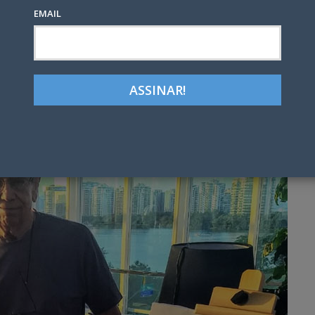
EMAIL
Google+
LinkedIn
Pinterest
tter