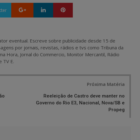
Google+
LinkedIn
Pinterest
tter
 e ator eventual. Escreve sobre publicidade desde 15 de
agens por jornais, revistas, rádios e tvs como Tribuna da
ma Hora, Jornal do Commercio, Monitor Mercantil, Rádio
e TV E.
Próxima Matéria
ão
Reeleição de Castro deve manter no
Governo do Rio E3, Nacional, Nova/SB e
Propeg