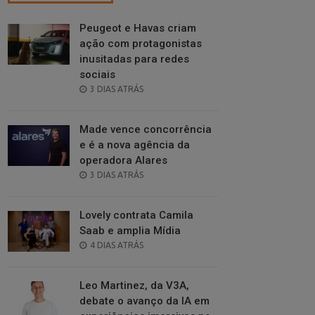
Peugeot e Havas criam
ação com protagonistas
inusitadas para redes
sociais
POSTED
3 DIAS ATRÁS
ON
Made vence concorrência
e é a nova agência da
operadora Alares
POSTED
3 DIAS ATRÁS
ON
Lovely contrata Camila
Saab e amplia Mídia
POSTED
4 DIAS ATRÁS
ON
Leo Martinez, da V3A,
debate o avanço da IA em