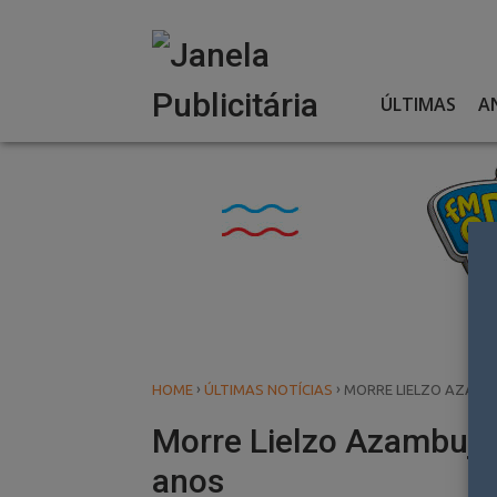
Skip
to
content
ÚLTIMAS
A
›
›
HOME
ÚLTIMAS NOTÍCIAS
MORRE LIELZO AZAMBU
Morre Lielzo Azambuja, 
anos