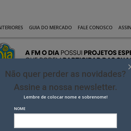
NTERIORES
GUIA DO MERCADO
FALE CONOSCO
ASSI
Não quer perder as novidades?
Assine a nossa newsletter.
Lembre de colocar nome e sobrenome!
JA, DIRETOR DE ARTE E PINTOR, AOS 84 ANOS
NOME
diretor de arte e pintor, aos 84