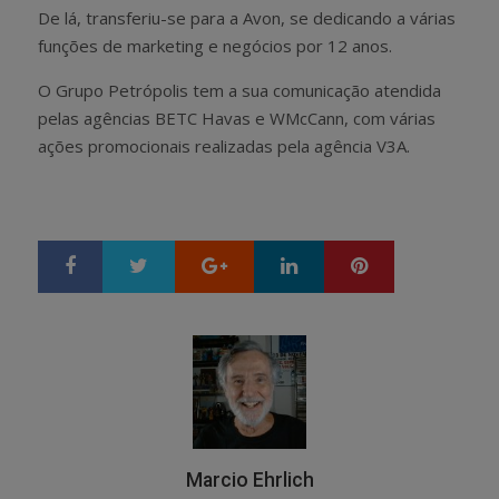
De lá, transferiu-se para a Avon, se dedicando a várias
funções de marketing e negócios por 12 anos.
O Grupo Petrópolis tem a sua comunicação atendida
pelas agências BETC Havas e WMcCann, com várias
ações promocionais realizadas pela agência V3A.
Google+
LinkedIn
Pinterest
S
T
h
w
a
e
r
e
e
t
Marcio Ehrlich