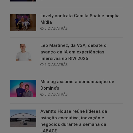
ON
Lovely contrata Camila Saab e amplia
Mídia
POSTED
3 DIAS ATRÁS
ON
Leo Martinez, da V3A, debate o
avanço da IA em experiências
imersivas no RIW 2026
POSTED
3 DIAS ATRÁS
ON
Milà.ag assume a comunicação de
Domino’s
POSTED
3 DIAS ATRÁS
ON
Avantto House reúne líderes da
aviação executiva, inovação e
negócios durante a semana da
LABACE