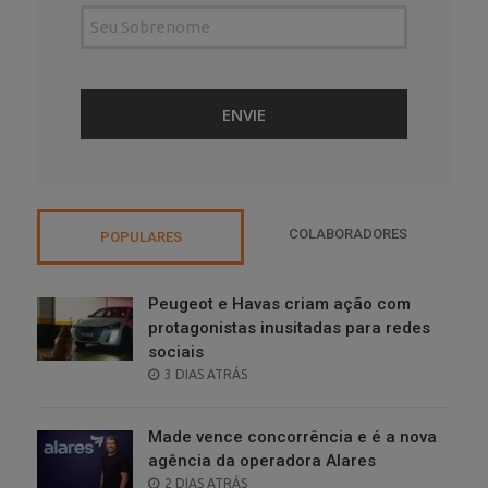
COLABORADORES
POPULARES
Peugeot e Havas criam ação com
protagonistas inusitadas para redes
sociais
POSTED
3 DIAS ATRÁS
ON
Made vence concorrência e é a nova
agência da operadora Alares
POSTED
2 DIAS ATRÁS