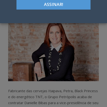
Google+
LinkedIn
Pinterest
S
T
h
w
a
e
r
e
e
t
Fabricante das cervejas Itaipava, Petra, Black Princess
e do energético TNT, o Grupo Petrópolis acaba de
contratar Danielle Bibas para a vice-presidência de seu