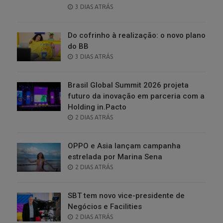
POSTED
3 DIAS ATRÁS
ON
Do cofrinho à realização: o novo plano
do BB
POSTED
3 DIAS ATRÁS
ON
Brasil Global Summit 2026 projeta
futuro da inovação em parceria com a
Holding in.Pacto
POSTED
2 DIAS ATRÁS
ON
OPPO e Asia lançam campanha
estrelada por Marina Sena
POSTED
2 DIAS ATRÁS
ON
SBT tem novo vice-presidente de
Negócios e Facilities
POSTED
2 DIAS ATRÁS