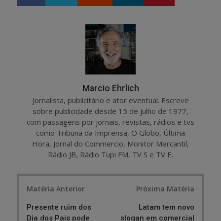
h
w
a
e
r
e
e
t
Marcio Ehrlich
Jornalista, publicitário e ator eventual. Escreve
sobre publicidade desde 15 de julho de 1977,
com passagens por jornais, revistas, rádios e tvs
como Tribuna da Imprensa, O Globo, Última
Hora, Jornal do Commercio, Monitor Mercantil,
Rádio JB, Rádio Tupi FM, TV S e TV E.
Post
Matéria Anterior
Próxima Matéria
navigation
Presente ruim dos
Latam tem novo
Dia dos Pais pode
slogan em comercial