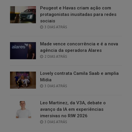
Peugeot e Havas criam ação com
protagonistas inusitadas para redes
sociais
POSTED
3 DIAS ATRÁS
ON
Made vence concorrência e é a nova
agência da operadora Alares
POSTED
2 DIAS ATRÁS
ON
Lovely contrata Camila Saab e amplia
Mídia
POSTED
3 DIAS ATRÁS
ON
Leo Martinez, da V3A, debate o
avanço da IA em experiências
imersivas no RIW 2026
POSTED
3 DIAS ATRÁS
ON