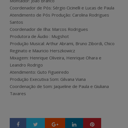
Montador: João Branco
Coordenador de Pós: Sérgio Cicinelli e Lucas de Paula
Atendimento de Pós Produção: Carolina Rodrigues
Santos
Coordenador de Ilha: Marcos Rodrigues
Produtora de Áudio : Mugshot
Produção Musical: Arthur Abrami, Bruno Zibordi, Chico
Reginato e Mauricio Herszkowicz
Mixagem: Henrique Oliveira, Henrique Ohara e
Leandro Rodrigo
Atendimento: Guto Figueiredo
Produção Executiva Som: Gilvana Viana
Coordenação de Som: Jaqueline de Paula e Giuliana
Tavares
Google+
LinkedIn
Pinterest
S
T