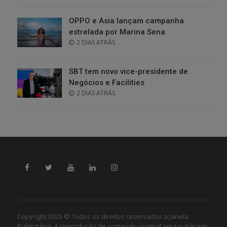
ON
OPPO e Asia lançam campanha
estrelada por Marina Sena
POSTED
2 DIAS ATRÁS
ON
SBT tem novo vice-presidente de
Negócios e Facilities
POSTED
2 DIAS ATRÁS
ON
Copyright 2025 © Todos os direitos reservados a Janela
Publicitária. A reprodução de conteúdo original aqui publicado