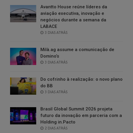
Avantto House reúne líderes da
aviação executiva, inovação e
negócios durante a semana da
LABACE
POSTED
3 DIAS ATRÁS
ON
Milà.ag assume a comunicação de
Domino’s
POSTED
3 DIAS ATRÁS
ON
Do cofrinho à realização: o novo plano
do BB
POSTED
3 DIAS ATRÁS
ON
Brasil Global Summit 2026 projeta
futuro da inovação em parceria com a
Holding in.Pacto
POSTED
2 DIAS ATRÁS